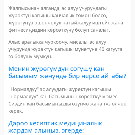
Жалпысынан алганда, эс алуу учурундагы
жүрөктүн кагышы канчалык төмөн болсо,
жүрөгүңүз ошончолук натыйжалуу иштейт жана
фитнесиңиздин көрсөткүчү болуп саналат.
Алыс аралыкка чуркоочу, мисалы, эс алуу
учурунда жүрөктүн кагышы мүнөтүнө 40 кагууга
ээ болушу мүмкүн.
Менин жүрөгүмдүн согушу кан
басымым жөнүндө бир нерсе айтабы?
"Нормалдуу" эс алуудагы жүрөктүн кагышы
"нормалдуу" кан басымынын көрсөткүчү эмес.
Сиздин кан басымыңызды өзүнчө жана түз өлчөө
керек.
Дароо кесиптик медициналык
жардам алыңыз, эгерде: