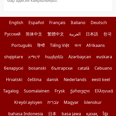
бар адиске кайрылыңыз.
English
Español
Français
Italiano
Deutsch
Pусский
简体中文
繁體中文
العربية
日本語
한국
Português
हिन्दी
Tiếng Việt
বাংলা
Afrikaans
shqiptare
አማርኛ
հայերեն
Azərbaycan
euskara
беларускі
bosanski
български
català
Cebuano
Hrvatski
čeština
dansk
Nederlands
eesti keel
Tagalog
Suomalainen
Frysk
ქართული
Ελληνικά
Kreyòl ayisyen
עִברִית
Magyar
íslenskur
bahasa Indonesia
日本
basa jawa
қазақ
ខ្មែរ