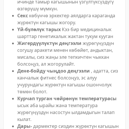
ичинде тамыр кагышынын үзгүлтүксүздүгү
өзгөрүшү мүмкүн.
Секс
көбүнчө эркектер аялдарга караганда
жүрөктүн кагышы жогору.
Үй-бүлөлүк тарых
Кээ бир медициналык
шарттар генетикалык жактан тукум кууган
Жигердүүлүктүн деңгээли
жүрөгүңүздүн
согушу аракети менен көбөйөт, андыктан,
мисалы, сиз жаңы эле тепкичтен чыккан
болсоңуз, ал жогорулайт.
Дене-бойду чыңдоо деңгээли
, адатта, сиз
канчалык фитнес болсоңуз, эс алуу
учурундагы жүрөктүн кагышы ошончолук
төмөн болот.
Курчап турган чөйрөнүн температурасы
ысык аба ырайы жана температура
жүрөгүңүздүн насостун ылдамдыгын талап
кылат.
Дары-
дармектер сиздин жүрөктүн кагышын