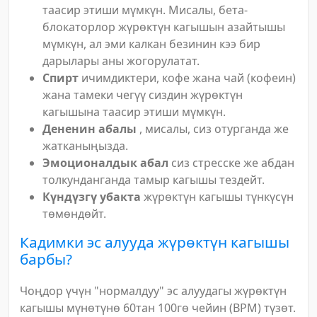
таасир этиши мүмкүн. Мисалы, бета-
блокаторлор жүрөктүн кагышын азайтышы
мүмкүн, ал эми калкан безинин кээ бир
дарылары аны жогорулатат.
Спирт
ичимдиктери, кофе жана чай (кофеин)
жана тамеки чегүү сиздин жүрөктүн
кагышына таасир этиши мүмкүн.
Дененин абалы
, мисалы, сиз отурганда же
жатканыңызда.
Эмоционалдык абал
сиз стресске же абдан
толкунданганда тамыр кагышы тездейт.
Күндүзгү убакта
жүрөктүн кагышы түнкүсүн
төмөндөйт.
Кадимки эс алууда жүрөктүн кагышы
барбы?
Чоңдор үчүн "нормалдуу" эс алуудагы жүрөктүн
кагышы мүнөтүнө 60тан 100гө чейин (BPM) түзөт.