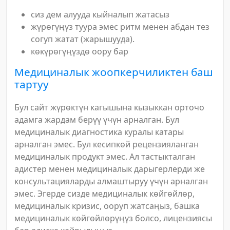
сиз дем алууда кыйналып жатасыз
жүрөгүңүз туура эмес ритм менен абдан тез
согуп жатат (жарышууда).
көкүрөгүңүздө оору бар
Медициналык жоопкерчиликтен баш
тартуу
Бул сайт жүрөктүн кагышына кызыккан орточо
адамга жардам берүү үчүн арналган. Бул
медициналык диагностика куралы катары
арналган эмес. Бул кесипкөй рецензияланган
медициналык продукт эмес. Ал тастыкталган
адистер менен медициналык дарыгерлерди же
консультацияларды алмаштыруу үчүн арналган
эмес. Эгерде сизде медициналык көйгөйлөр,
медициналык кризис, ооруп жатсаңыз, башка
медициналык көйгөйлөрүңүз болсо, лицензиясы