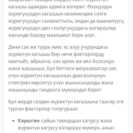
кагышы адамдан адамга өзгөрөт. Өзүңүздүн
жүрөгүңүздүн кагышын көзөмөлдөө сизге
жүрөгүңүздүн саламаттыгы, андан да маанилүүсү,
жүрөгүңүздүн ден соолугуңуздагы өзгөрүүлөр
жөнүндө баалуу маалымат бере алат.
Дени сак же туура эмес эс алуу учурундагы
жүрөктүн кагышы бир нече факторлорду
камтыйт, айрыкча, сиз эркек же аял болсоңуз
жана жашыңыз. Бул беттеги визуализатор сиз
үчүн жүрөктүн кагышынын диапазонунун
спектрин көрсөтүү үчүн жынысыңызды жана
жашыңызды тандоого мүмкүндүк берет.
Бул жерде сиздин жүрөктүн кагышына таасир эте
турган факторлор толугураак:
Карыган
сайын тамырдын кагуусу жана
жүрөктүн кагуусу өзгөрүшү мүмкүн, анын