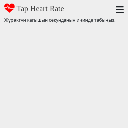
Tap Heart Rate
Жүрөктүн кагышын секунданын ичинде табыңыз.