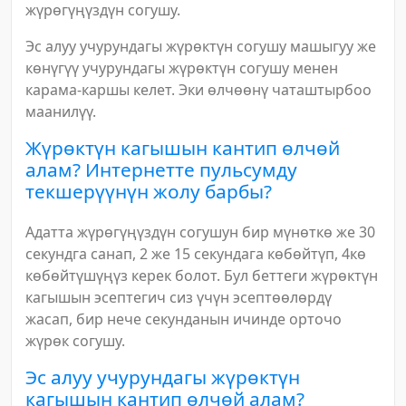
жүрөгүңүздүн согушу.
Эс алуу учурундагы жүрөктүн согушу машыгуу же
көнүгүү учурундагы жүрөктүн согушу менен
карама-каршы келет. Эки өлчөөнү чаташтырбоо
маанилүү.
Жүрөктүн кагышын кантип өлчөй
алам? Интернетте пульсумду
текшерүүнүн жолу барбы?
Адатта жүрөгүңүздүн согушун бир мүнөткө же 30
секундга санап, 2 же 15 секундага көбөйтүп, 4кө
көбөйтүшүңүз керек болот. Бул беттеги жүрөктүн
кагышын эсептегич сиз үчүн эсептөөлөрдү
жасап, бир нече секунданын ичинде орточо
жүрөк согушу.
Эс алуу учурундагы жүрөктүн
кагышын кантип өлчөй алам?