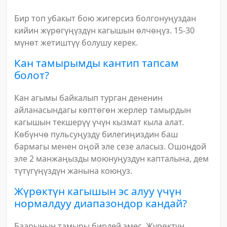
Бир топ убакыт бою жигерсиз болгонуңуздан
кийин жүрөгүңүздүн кагышын өлчөңүз. 15-30
мүнөт жетиштүү болушу керек.
Кан тамырымды кантип тапсам
болот?
Кан агымы байкалып турган дененин
айланасындагы көптөгөн жерлер тамырдын
кагышын текшерүү үчүн кызмат кыла алат.
Көбүнчө пульсуңузду билегиңиздин баш
бармагы менен оңой эле сезе аласыз. Ошондой
эле 2 манжаңызды моюнуңуздун капталына, дем
түтүгүңүздүн жанына коюңуз.
Жүрөктүн кагышын эс алуу үчүн
нормалдуу диапазондор кандай?
Баарынын тамыры бирдей эмес. Жүрөктүн