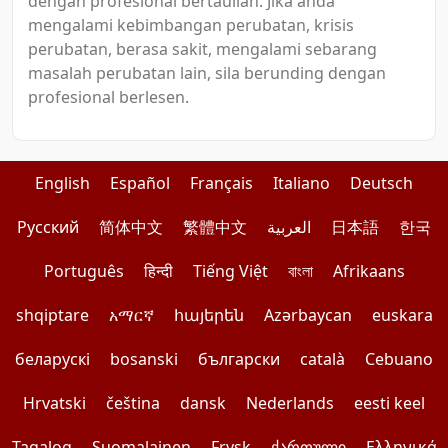
dengan profesional bertauliah. Jika anda
mengalami kebimbangan perubatan, krisis
perubatan, berasa sakit, mengalami sebarang
masalah perubatan lain, sila berunding dengan
profesional berlesen.
English
Español
Français
Italiano
Deutsch
Pусский
简体中文
繁體中文
العربية
日本語
한국
Português
हिन्दी
Tiếng Việt
বাংলা
Afrikaans
shqiptare
አማርኛ
հայերեն
Azərbaycan
euskara
беларускі
bosanski
български
català
Cebuano
Hrvatski
čeština
dansk
Nederlands
eesti keel
Tagalog
Suomalainen
Frysk
ქართული
Ελληνικά