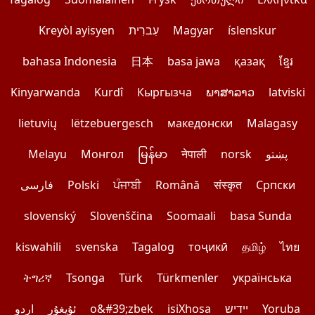
Kreyòl ayisyen
עִברִית
Magyar
íslenskur
bahasa Indonesia
日本
basa jawa
қазақ
ខ្មែរ
Kinyarwanda
Kurdî
Кыргызча
ພາສາລາວ
latviski
lietuvių
lëtzebuergesch
македонски
Malagasy
Melayu
Монгол
မြန်မာ
नेपाली
norsk
پښتو
فارسی
Polski
ਪੰਜਾਬੀ
Română
संस्कृत
Српски
slovenský
Slovenščina
Soomaali
basa Sunda
kiswahili
svenska
Tagalog
тоҷикӣ
தமிழ்
ไทย
ትግሪኛ
Tsonga
Türk
Türkmenler
українська
اردو
ئۇيغۇر
o&#39;zbek
isiXhosa
יידיש
Yoruba