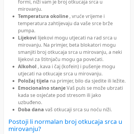
formi, niži vam je broj otkucaja srca u
mirovanju.
Temperatura okoline
, vruće vrijeme i
temperatura zahtijevaju da vaše srce brže
pumpa.
Lijekovi
lijekovi mogu utjecati na rad srca u
mirovanju. Na primjer, beta blokatori mogu
smanjiti broj otkucaja srca u mirovanju, a neki
lijekovi za štitnjaču mogu ga povećati.
Alkohol
, kava i čaj (kofein) i pušenje mogu
utjecati na otkucaje srca u mirovanju.
Položaj tijela
na primjer, bilo da sjedite ili ležite.
Emocionalno stanje
Vaš puls se može ubrzati
kada se osjećate pod stresom ili jako
uzbuđeno.
Doba dana
vaš otkucaji srca su noću niži.
Postoji li normalan broj otkucaja srca u
mirovanju?