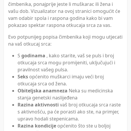
čimbenika, ponajprije jeste li muškarac ili žena i
vašu dob. Vizualizator na ovoj stranici omogućit će
vam odabir spola i raspona godina kako bi vam
pokazao spektar raspona otkucaja srca za vas.
Evo potpunijeg popisa čimbenika koji mogu utjecati
na vaš otkucaj srca:
S
godinama
, kako starite, vaš se puls i broj
otkucaja srca mogu promijeniti, uključujući i
pravilnost vašeg pulsa.
Seks
općenito muškarci imaju veći broj
otkucaja srca od žena.
Obiteljska anamneza
Neka su medicinska
stanja genetski naslijeđena
Razina aktivnosti
vaš broj otkucaja srca raste
s aktivnošću, pa će porasti ako ste, na primjer,
upravo hodali stepenicama.
Razina kondicije
općenito što ste u boljoj