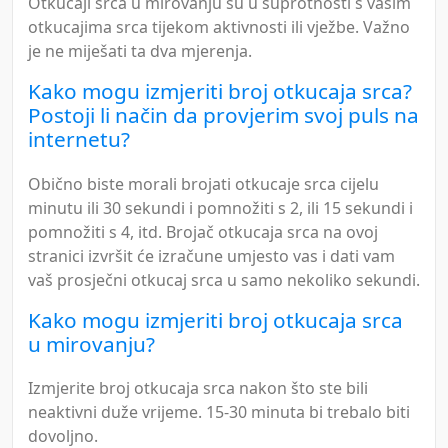
Otkucaji srca u mirovanju su u suprotnosti s vašim
otkucajima srca tijekom aktivnosti ili vježbe. Važno
je ne miješati ta dva mjerenja.
Kako mogu izmjeriti broj otkucaja srca?
Postoji li način da provjerim svoj puls na
internetu?
Obično biste morali brojati otkucaje srca cijelu
minutu ili 30 sekundi i pomnožiti s 2, ili 15 sekundi i
pomnožiti s 4, itd. Brojač otkucaja srca na ovoj
stranici izvršit će izračune umjesto vas i dati vam
vaš prosječni otkucaj srca u samo nekoliko sekundi.
Kako mogu izmjeriti broj otkucaja srca
u mirovanju?
Izmjerite broj otkucaja srca nakon što ste bili
neaktivni duže vrijeme. 15-30 minuta bi trebalo biti
dovoljno.