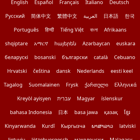
English
Español
Français
Italiano
Deutsch
Pусский
简体中文
繁體中文
العربية
日本語
한국
Português
हिन्दी
Tiếng Việt
বাংলা
Afrikaans
shqiptare
አማርኛ
հայերեն
Azərbaycan
euskara
беларускі
bosanski
български
català
Cebuano
Hrvatski
čeština
dansk
Nederlands
eesti keel
Tagalog
Suomalainen
Frysk
ქართული
Ελληνικά
Kreyòl ayisyen
עִברִית
Magyar
íslenskur
bahasa Indonesia
日本
basa jawa
қазақ
ខ្មែរ
Kinyarwanda
Kurdî
Кыргызча
ພາສາລາວ
latviski
lietuvių
lëtzebuergesch
македонски
Malagasy