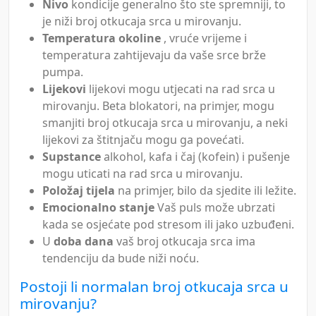
Nivo
kondicije generalno što ste spremniji, to
je niži broj otkucaja srca u mirovanju.
Temperatura okoline
, vruće vrijeme i
temperatura zahtijevaju da vaše srce brže
pumpa.
Lijekovi
lijekovi mogu utjecati na rad srca u
mirovanju. Beta blokatori, na primjer, mogu
smanjiti broj otkucaja srca u mirovanju, a neki
lijekovi za štitnjaču mogu ga povećati.
Supstance
alkohol, kafa i čaj (kofein) i pušenje
mogu uticati na rad srca u mirovanju.
Položaj tijela
na primjer, bilo da sjedite ili ležite.
Emocionalno stanje
Vaš puls može ubrzati
kada se osjećate pod stresom ili jako uzbuđeni.
U
doba dana
vaš broj otkucaja srca ima
tendenciju da bude niži noću.
Postoji li normalan broj otkucaja srca u
mirovanju?