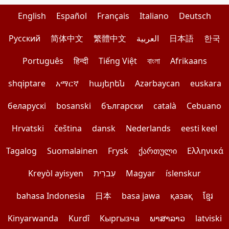
English
Español
Français
Italiano
Deutsch
Pусский
简体中文
繁體中文
العربية
日本語
한국
Português
हिन्दी
Tiếng Việt
বাংলা
Afrikaans
shqiptare
አማርኛ
հայերեն
Azərbaycan
euskara
беларускі
bosanski
български
català
Cebuano
Hrvatski
čeština
dansk
Nederlands
eesti keel
Tagalog
Suomalainen
Frysk
ქართული
Ελληνικά
Kreyòl ayisyen
עִברִית
Magyar
íslenskur
bahasa Indonesia
日本
basa jawa
қазақ
ខ្មែរ
Kinyarwanda
Kurdî
Кыргызча
ພາສາລາວ
latviski