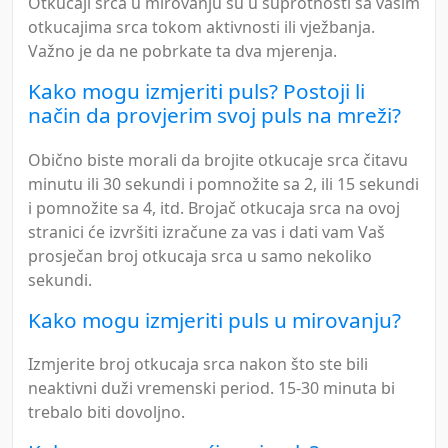
Otkucaji srca u mirovanju su u suprotnosti sa vašim
otkucajima srca tokom aktivnosti ili vježbanja.
Važno je da ne pobrkate ta dva mjerenja.
Kako mogu izmjeriti puls? Postoji li
način da provjerim svoj puls na mreži?
Obično biste morali da brojite otkucaje srca čitavu
minutu ili 30 sekundi i pomnožite sa 2, ili 15 sekundi
i pomnožite sa 4, itd. Brojač otkucaja srca na ovoj
stranici će izvršiti izračune za vas i dati vam Vaš
prosječan broj otkucaja srca u samo nekoliko
sekundi.
Kako mogu izmjeriti puls u mirovanju?
Izmjerite broj otkucaja srca nakon što ste bili
neaktivni duži vremenski period. 15-30 minuta bi
trebalo biti dovoljno.