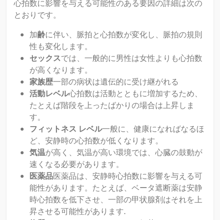
心拍数に影響を与える可能性のある要因の詳細は次の
とおりです。
加
齢
に伴い、脈拍と心拍数が変化し、脈拍の規則
性も変化します。
セックス
では、一般的に男性は女性よりも心拍数
が高くなります。
家族歴
一部の病状は遺伝的に受け継がれる
活動レベル
心拍数は活動とともに増加するため、
たとえば階段を上ったばかりの場合は上昇しま
す。
フィットネス レベル
一般に、健康になればなるほ
ど、安静時の心拍数が低くなります。
気温
が高く、気温が高い環境では、心臓の鼓動が
速くなる必要があります。
医薬品
医薬品は、安静時心拍数に影響を与える可
能性があります。たとえば、ベータ遮断薬は安静
時心拍数を低下させ、一部の甲状腺剤はそれを上
昇させる可能性があります.