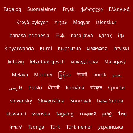
Tagalog
Suomalainen
Frysk
ქართული
Ελληνικά
Kreyòl ayisyen
עִברִית
Magyar
íslenskur
bahasa Indonesia
日本
basa jawa
қазақ
ខ្មែរ
Kinyarwanda
Kurdî
Кыргызча
ພາສາລາວ
latviski
lietuvių
lëtzebuergesch
македонски
Malagasy
Melayu
Монгол
မြန်မာ
नेपाली
norsk
پښتو
فارسی
Polski
ਪੰਜਾਬੀ
Română
संस्कृत
Српски
slovenský
Slovenščina
Soomaali
basa Sunda
kiswahili
svenska
Tagalog
тоҷикӣ
தமிழ்
ไทย
ትግሪኛ
Tsonga
Türk
Türkmenler
українська