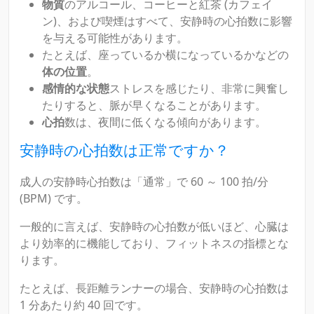
物質
のアルコール、コーヒーと紅茶 (カフェイ
ン)、および喫煙はすべて、安静時の心拍数に影響
を与える可能性があります。
たとえば、座っているか横になっているかなどの
体の位置
。
感情的な状態
ストレスを感じたり、非常に興奮し
たりすると、脈が早くなることがあります。
心拍
数は、夜間に低くなる傾向があります。
安静時の心拍数は正常ですか？
成人の安静時心拍数は「通常」で 60 ～ 100 拍/分
(BPM) です。
一般的に言えば、安静時の心拍数が低いほど、心臓は
より効率的に機能しており、フィットネスの指標とな
ります。
たとえば、長距離ランナーの場合、安静時の心拍数は
1 分あたり約 40 回です。