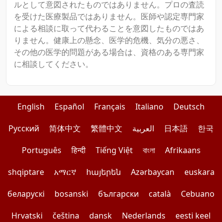
ルとして意図されたものではありません。プロの査読
を受けた医療製品ではありません。医師や認定専門家
による相談に取って代わることを意図したものではあ
りません。健康上の懸念、医学的危機、気分の悪さ、
その他の医学的問題がある場合は、資格のある専門家
に相談してください。
English
Español
Français
Italiano
Deutsch
Pусский
简体中文
繁體中文
العربية
日本語
한국
Português
हिन्दी
Tiếng Việt
বাংলা
Afrikaans
shqiptare
አማርኛ
հայերեն
Azərbaycan
euskara
беларускі
bosanski
български
català
Cebuano
Hrvatski
čeština
dansk
Nederlands
eesti keel