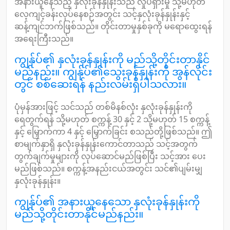
အနားယူနေသည့် နှလုံးခုန်နှုန်းသည် လှုပ်ရှားမှု သို့မဟုတ်
လေ့ကျင့်ခန်းလုပ်နေစဉ်အတွင်း သင့်နှလုံးခုန်နှုန်းနှင့်
ဆန့်ကျင်ဘက်ဖြစ်သည်။ တိုင်းတာမှုနှစ်ခုကို မရောထွေးရန်
အရေးကြီးသည်။
ကျွန်ုပ်၏ နှလုံးခုန်နှုန်းကို မည်သို့တိုင်းတာနိုင်
မည်နည်း။ ကျွန်ုပ်၏သွေးခုန်နှုန်းကို အွန်လိုင်း
တွင် စစ်ဆေးရန် နည်းလမ်းရှိပါသလား။
ပုံမှန်အားဖြင့် သင်သည် တစ်မိနစ်လုံး နှလုံးခုန်နှုန်းကို
ရေတွက်ရန် သို့မဟုတ် စက္ကန့် 30 နှင့် 2 သို့မဟုတ် 15 စက္ကန့်
နှင့် မြှောက်ကာ 4 နှင့် မြှောက်ခြင်း စသည်တို့ဖြစ်သည်။ ဤ
စာမျက်နှာရှိ နှလုံးခုန်နှုန်းကောင်တာသည် သင့်အတွက်
တွက်ချက်မှုများကို လုပ်ဆောင်မည်ဖြစ်ပြီး သင့်အား ပေး
မည်ဖြစ်သည်။ စက္ကန့်အနည်းငယ်အတွင်း သင်၏ပျမ်းမျှ
နှလုံးခုန်နှုန်း။
ကျွန်ုပ်၏ အနားယူနေသော နှလုံးခုန်နှုန်းကို
မည်သို့တိုင်းတာနိုင်မည်နည်း။