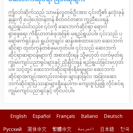
ဤဝဘ်ဆိုက်သည် သာမန်လူတစ်ဦးအား ၎င်းတို့၏ နှလုံးခုန်
နှုန်းကို ပေါ့ပေါ့တန်တန် စိတ်ဝင်တစား ကူညီပေးရန်
ရည်ရွယ်ပါသည်။ ၎င်းကို ဆေးဘက်ဆိုင်ရာ ရောဂါ
ရှာဖွေရေး ကိရိယာတစ်ခုအဖြစ် မရည်ရွယ်ပါ။ ၎င်းသည် ပ
ရော်ဖက်ရှင်နယ် ရွယ်တူချင်း ဆန်းစစ်ထားသော ဆေးဘက်
ဆိုင်ရာ ထုတ်ကုန်တစ်ခုမဟုတ်ပါ။ ၎င်းသည် ဆေးဘက်
ဆိုင်ရာဆရာဝန်များကို အစားထိုးရန် သို့မဟုတ် လက်မှတ်ရ
ကျွမ်းကျင်ပညာရှင်များနှင့် ညှိနှိုင်းရန် ရည်ရွယ်ခြင်းမဟုတ်
ပါ။ သင့်တွင် ဆေးဘက်ဆိုင်ရာစိုးရိမ်မှုများ၊ ဆေးဘက်
ဆိုင်ရာအကျပ်အတည်းတစ်ခု၊ ဖျားနာခြင်း၊ အခြားဆေး
ဘက်ဆိုင်ရာပြဿနာများရှိနေပါက၊ ကျေးဇူးပြု၍ လိုင်စင်ရ
ကျွမ်းကျင်ပညာရှင်နှင့် တိုင်ပင်ပါ။
English
Español
Français
Italiano
Deutsch
Pусский
简体中文
繁體中文
العربية
日本語
한국