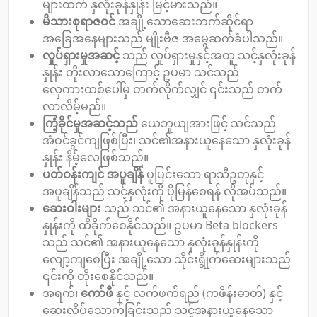
များထက် နှလုံးခုန်နှုန်း မြင့်မားသည်။
မိသားစုရာဇဝင်
အချို့သောဆေးဘက်ဆိုင်ရာ
အခြေအနေများသည် မျိုးဗီဇ အမွေဆက်ခံပါသည်။
လှုပ်ရှားမှုအဆင့်
သည် လှုပ်ရှားမှုနှင့်အတူ သင့်နှလုံးခုန်
နှုန်း တိုးလာသောကြောင့် ဥပမာ သင်သည်
လှေကားထစ်ပေါ်မှ တက်လိုက်လျှင် ၎င်းသည် တက်
လာလိမ့်မည်။
ကြံ့ခိုင်မှုအဆင့်သည်
ယေဘူယျအားဖြင့် သင်သည်
အံဝင်ခွင်ကျဖြစ်ပြီး၊ သင်၏အနားယူနေသော နှလုံးခုန်
နှုန်း နိမ့်လေဖြစ်သည်။
ပတ်ဝန်းကျင် အပူချိန်
ပူပြင်းသော ရာသီဥတုနှင့်
အပူချိန်သည် သင့်နှလုံးကို ပိုမြန်စေရန် လိုအပ်သည်။
ဆေးဝါးများ
သည် သင်၏ အနားယူနေသော နှလုံးခုန်
နှုန်းကို ထိခိုက်စေနိုင်သည်။ ဥပမာ Beta blockers
သည် သင်၏ အနားယူနေသော နှလုံးခုန်နှုန်းကို
လျော့ကျစေပြီး အချို့သော သိုင်းရွိုက်ဆေးများသည်
၎င်းကို တိုးစေနိုင်သည်။
အရက်၊
ကော်ဖီ
နှင့် လက်ဖက်ရည် (ကဖိန်းဓာတ်) နှင့်
ဆေးလိပ်သောက်ခြင်းသည် သင့်အနားယူနေသော