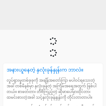
အနားယူနေတဲ့ နှလုံးခုန်နှုန်းက ဘာလဲ။
လှုပ်ရှားမှုတစ်ခုခုကို အချိန်အတော်ကြာ မပါဝင်ရသေးတဲ့
အခါ တစ်မိနစ်မှာ နှလုံးခုန်တဲ့ အကြိမ်အရေအတွက် ဖြစ်ပါ
တယ်။ စာဖတ်တာ၊ တီဗီကြည့်တဲ့ ဆိုဖာပေါ်မှာထိုင်တာ၊
ထမင်းစားတဲ့အခါ သင့်နှလုံးခုန်နှုန်းကို တိုင်းတာတာပါ။