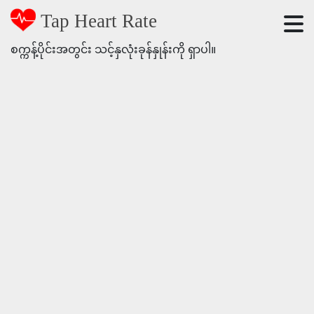
Tap Heart Rate
စက္ကန့်ပိုင်းအတွင်း သင့်နှလုံးခုန်နှုန်းကို ရှာပါ။