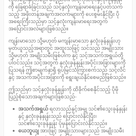
ကို ခြေရာခံခြင်းသည် သင့်နှလုံးကျန်းမာရေးနှင့်ပတ်သက်
သည့် အဖိုးတန်အချက်အလက်များကို ပေးစွမ်းနိုင်ပြီး ပို
အရေးကြီးသည်မှာ သင့်နှလုံးကျန်းမာရေးအတွက်
အပြောင်းအလဲများဖြစ်သည်။
ကျန်းမာသော သို့မဟုတ် မကျန်းမာသော နှလုံးခုန်နှုန်းဟု
မှတ်ယူသည့်အရာတွင် အထူးသဖြင့် သင်သည် အမျိုးသား
သို့မဟုတ် အမျိုးသမီးဖြစ်ပါက နှင့် သင့်အသက်အရွယ်တို့
ပါဝင်သည်။ သင့်အတွက် နှလုံးခုန်နှုန်းအပိုင်းအခြားများကို
ပြသရန် ဤစာမျက်နှာရှိ ရုပ်မြင်သံကြားစက်သည် သင့်လိင်
နှင့် အသက်အပိုင်းအခြားကို ရွေးချယ်နိုင်စေမည်ဖြစ်သည်။
ဤသည်မှာ သင့်နှလုံးခုန်နှုန်းကို ထိခိုက်စေနိုင်သည့် ပိုမို
ပြည့်စုံသောအချက်များဖြစ်သည်-
အသက်အရွယ်
ရလာသည်နှင့်အမျှ သင်၏သွေးခုန်နှုန်း
နှင့် နှလုံးခုန်နှုန်းသည် ပြောင်းလဲနိုင်ပြီး၊
သင်၏သွေးခုန်နှုန်း ပုံမှန်ပြောင်းလဲနိုင်သည်။
ယေဘူယျ
အားဖြင့် အမျိုးသားများသည် အမျိုးသမီး