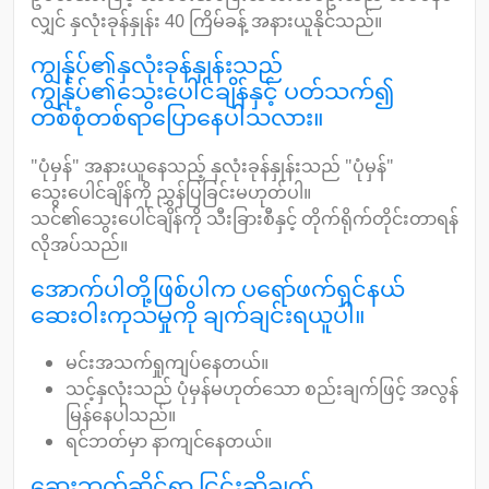
လျှင် နှလုံးခုန်နှုန်း 40 ကြိမ်ခန့် အနားယူနိုင်သည်။
ကျွန်ုပ်၏နှလုံးခုန်နှုန်းသည်
ကျွန်ုပ်၏သွေးပေါင်ချိန်နှင့် ပတ်သက်၍
တစ်စုံတစ်ရာပြောနေပါသလား။
"ပုံမှန်" အနားယူနေသည့် နှလုံးခုန်နှုန်းသည် "ပုံမှန်"
သွေးပေါင်ချိန်ကို ညွှန်ပြခြင်းမဟုတ်ပါ။
သင်၏သွေးပေါင်ချိန်ကို သီးခြားစီနှင့် တိုက်ရိုက်တိုင်းတာရန်
လိုအပ်သည်။
အောက်ပါတို့ဖြစ်ပါက ပရော်ဖက်ရှင်နယ်
ဆေးဝါးကုသမှုကို ချက်ချင်းရယူပါ။
မင်းအသက်ရှုကျပ်နေတယ်။
သင့်နှလုံးသည် ပုံမှန်မဟုတ်သော စည်းချက်ဖြင့် အလွန်
မြန်နေပါသည်။
ရင်ဘတ်မှာ နာကျင်နေတယ်။
ဆေးဘက်ဆိုင်ရာ ငြင်းဆိုချက်