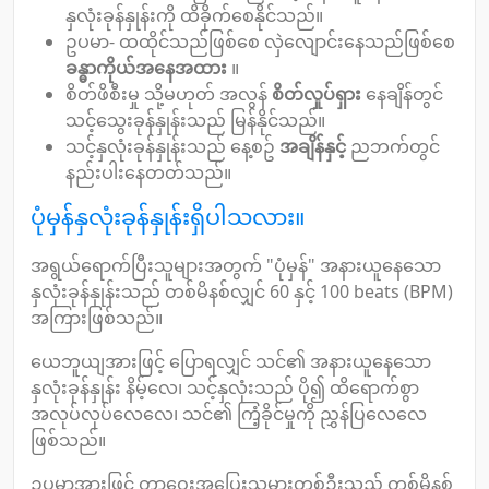
နှလုံးခုန်နှုန်းကို ထိခိုက်စေနိုင်သည်။
ဥပမာ- ထထိုင်သည်ဖြစ်စေ လှဲလျောင်းနေသည်ဖြစ်စေ
ခန္ဓာကိုယ်အနေအထား
။
စိတ်ဖိစီးမှု သို့မဟုတ် အလွန်
စိတ်လှုပ်ရှား
နေချိန်တွင်
သင့်သွေးခုန်နှုန်းသည် မြန်နိုင်သည်။
သင့်နှလုံးခုန်နှုန်းသည် နေ့စဥ်
အချိန်နှင့်
ညဘက်တွင်
နည်းပါးနေတတ်သည်။
ပုံမှန်နှလုံးခုန်နှုန်းရှိပါသလား။
အရွယ်ရောက်ပြီးသူများအတွက် "ပုံမှန်" အနားယူနေသော
နှလုံးခုန်နှုန်းသည် တစ်မိနစ်လျှင် 60 နှင့် 100 beats (BPM)
အကြားဖြစ်သည်။
ယေဘူယျအားဖြင့် ပြောရလျှင် သင်၏ အနားယူနေသော
နှလုံးခုန်နှုန်း နိမ့်လေ၊ သင့်နှလုံးသည် ပို၍ ထိရောက်စွာ
အလုပ်လုပ်လေလေ၊ သင်၏ ကြံ့ခိုင်မှုကို ညွှန်ပြလေလေ
ဖြစ်သည်။
ဥပမာအားဖြင့် တာဝေးအပြေးသမားတစ်ဦးသည် တစ်မိနစ်