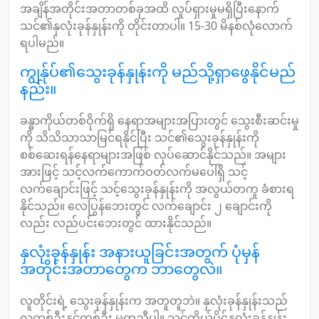
အချိန်အတိုင်းအတာတစ်ခုအထိ လှုပ်ရှားမှုမရှိပြီးနောက်
သင်၏နှလုံးခုန်နှုန်းကို တိုင်းတာပါ။ 15-30 မိနစ်လုံလောက်
ရပါမည်။
ကျွန်ုပ်၏သွေးခုန်နှုန်းကို မည်သို့ရှာဖွေနိုင်မည်
နည်း။
ခန္ဓာကိုယ်တစ်ဝိုက်ရှိ နေရာအများအပြားတွင် သွေးစီးဆင်းမှု
ကို သိသိသာသာမြင်ရနိုင်ပြီး သင်၏သွေးခုန်နှုန်းကို
စစ်ဆေးရန်နေရာများအဖြစ် လုပ်ဆောင်နိုင်သည်။ အများ
အားဖြင့် သင့်လက်ကောက်ဝတ်လက်မပေါ်ရှိ သင့်
လက်ချောင်းဖြင့် သင့်သွေးခုန်နှုန်းကို အလွယ်တကူ ခံစားရ
နိုင်သည်။ လေပြွန်ဘေးတွင် လက်ချောင်း ၂ ချောင်းကို
လည်း လည်ပင်းဘေးတွင် ထားနိုင်သည်။
နှလုံးခုန်နှုန်း အနားယူခြင်းအတွက် ပုံမှန်
အတိုင်းအတာတွေက ဘာတွေလဲ။
လူတိုင်းရဲ့ သွေးခုန်နှုန်းက အတူတူဘဲ။ နှလုံးခုန်နှုန်းသည်
လူတစ်ဦးနှင့်တစ်ဦး မတူညီပါ။ သင့်ကိုယ်ပိုင်နှလုံးခုန်နှုန်း