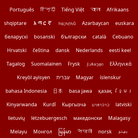
Português
हिन्दी
Tiếng Việt
বাংলা
Afrikaans
shqiptare
አማርኛ
հայերեն
Azərbaycan
euskara
беларускі
bosanski
български
català
Cebuano
Hrvatski
čeština
dansk
Nederlands
eesti keel
Tagalog
Suomalainen
Frysk
ქართული
Ελληνικά
Kreyòl ayisyen
עִברִית
Magyar
íslenskur
bahasa Indonesia
日本
basa jawa
қазақ
ខ្មែរ
Kinyarwanda
Kurdî
Кыргызча
ພາສາລາວ
latviski
lietuvių
lëtzebuergesch
македонски
Malagasy
Melayu
Монгол
မြန်မာ
नेपाली
norsk
پښتو