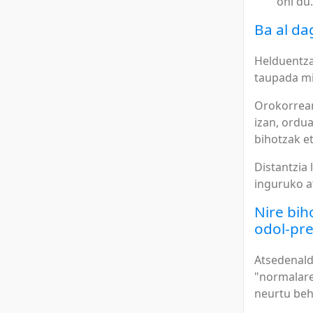
ohi du.
Ba al da
Helduentza
taupada mi
Orokorrean
izan, ordu
bihotzak et
Distantzia 
inguruko a
Nire bih
odol-pre
Atsedenald
"normalare
neurtu beh