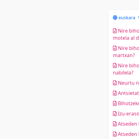
euskara
Nire biho
motela al 
Nire biho
martxan?
Nire biho
nabilela?
Neurtu n
Antsietat
Bihotzeko
Izu-eraso
Atseden h
Atseden h