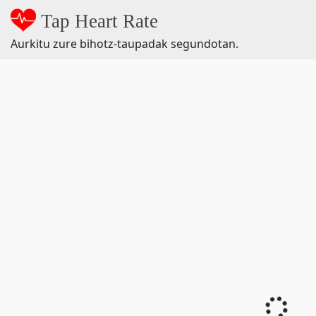
Tap Heart Rate
Aurkitu zure bihotz-taupadak segundotan.