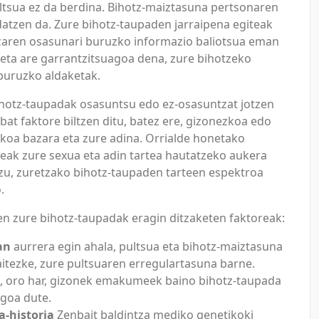
ltsua ez da berdina. Bihotz-maiztasuna pertsonaren
datzen da. Zure bihotz-taupaden jarraipena egiteak
zaren osasunari buruzko informazio baliotsua eman
 eta are garrantzitsuagoa dena, zure bihotzeko
buruzko aldaketak.
hotz-taupadak osasuntsu edo ez-osasuntzat jotzen
at faktore biltzen ditu, batez ere, gizonezkoa edo
a bazara eta zure adina. Orrialde honetako
ileak zure sexua eta adin tartea hautatzeko aukera
u, zuretzako bihotz-taupaden tarteen espektroa
.
 zure bihotz-taupadak eragin ditzaketen faktoreak:
an
aurrera egin ahala, pultsua eta bihotz-maiztasuna
aitezke, zure pultsuaren erregulartasuna barne.
, oro har, gizonek emakumeek baino bihotz-taupada
goa dute.
a-historia
Zenbait baldintza mediko genetikoki