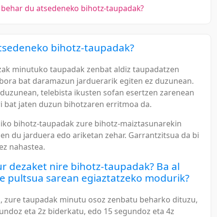
n behar du atsedeneko bihotz-taupadak?
atsedeneko bihotz-taupadak?
zak minutuko taupadak zenbat aldiz taupadatzen
bora bat daramazun jarduerarik egiten ez duzunean.
 duzunean, telebista ikusten sofan esertzen zarenean
i bat jaten duzun bihotzaren erritmoa da.
iko bihotz-taupadak zure bihotz-maiztasunarekin
en du jarduera edo ariketan zehar. Garrantzitsua da bi
ez nahastea.
r dezaket nire bihotz-taupadak? Ba al
e pultsua sarean egiaztatzeko modurik?
 zure taupadak minutu osoz zenbatu beharko dituzu,
undoz eta 2z biderkatu, edo 15 segundoz eta 4z