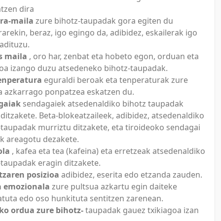
tzen dira
ra-maila
zure bihotz-taupadak gora egiten du
arekin, beraz, igo egingo da, adibidez, eskailerak igo
badituzu.
s maila
, oro har, zenbat eta hobeto egon, orduan eta
goa izango duzu atsedeneko bihotz-taupadak.
enperatura
eguraldi beroak eta tenperaturak zure
a azkarrago ponpatzea eskatzen du.
gaiak
sendagaiek atsedenaldiko bihotz taupadak
 ditzakete. Beta-blokeatzaileek, adibidez, atsedenaldiko
-taupadak murriztu ditzakete, eta tiroideoko sendagai
k areagotu dezakete.
ola
, kafea eta tea (kafeina) eta erretzeak atsedenaldiko
-taupadak eragin ditzakete.
zaren posizioa
adibidez, eserita edo etzanda zauden.
a emozionala
zure pultsua azkartu egin daiteke
atuta edo oso hunkituta sentitzen zarenean.
o ordua zure bihotz-
taupadak gauez txikiagoa izan