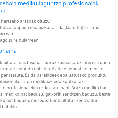
rehala mediku-laguntza profesionalak
ta:
 hartzeko arazoak dituzu
ihotza taupada oso bizkor ari da (lasterka) erritmo
larrean
ago zure bularrean
oharra
 bihotz-maiztasunari buruz kasualitatez interesa duen
rruntari lagundu nahi dio. Ez da diagnostiko mediko
a pentsatuta. Ez da parekideek ebaluatutako produktu
fesionala. Ez da medikuak edo kontsultak
ako profesionalekin ordezkatu nahi. Arazo mediko bat
isi mediko bat baduzu, gaixorik sentitzen baduzu, beste
ko bat baduzu, mesedez kontsultatu lizentziadun
 batekin.