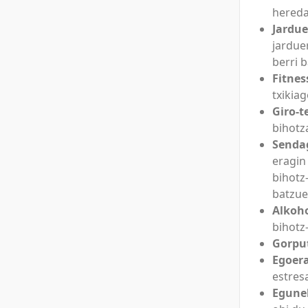
hereda
Jardue
jarduer
berri 
Fitnes
txikia
Giro-t
bihotz
Senda
eragin
bihotz
batzue
Alkoh
bihotz
Gorput
Egoer
estres
Egunek