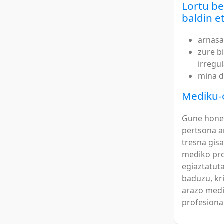
Lortu be
baldin e
arnasa
zure b
irregu
mina d
Mediku-
Gune honek
pertsona a
tresna gis
mediko pro
egiaztatut
baduzu, kr
arazo medi
profesional