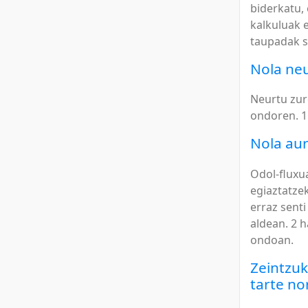
biderkatu,
kalkuluak 
taupadak s
Nola ne
Neurtu zur
ondoren. 1
Nola aur
Odol-fluxu
egiaztatzek
erraz sent
aldean. 2 h
ondoan.
Zeintzuk
tarte no