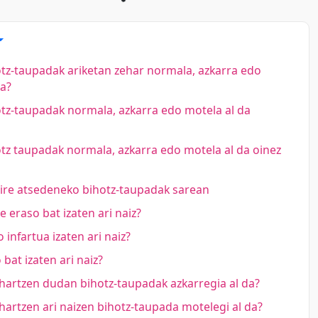
tz-taupadak ariketan zehar normala, azkarra edo
da?
tz-taupadak normala, azkarra edo motela al da
tz taupadak normala, azkarra edo motela al da oinez
ire atsedeneko bihotz-taupadak sarean
e eraso bat izaten ari naiz?
 infartua izaten ari naiz?
 bat izaten ari naiz?
artzen dudan bihotz-taupadak azkarregia al da?
artzen ari naizen bihotz-taupada motelegi al da?