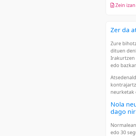
Zein iza
Zer da 
Zure bihot
dituen den
Irakurtzen
edo bazkar
Atsedenald
kontrajartz
neurketak 
Nola neu
dago nir
Normalean,
edo 30 seg