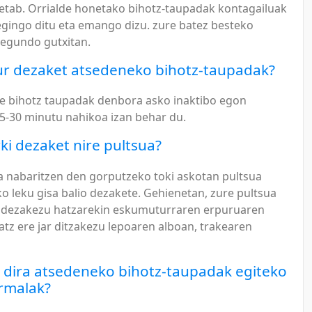
 etab. Orrialde honetako bihotz-taupadak kontagailuak
egingo ditu eta emango dizu. zure batez besteko
egundo gutxitan.
ur dezaket atsedeneko bihotz-taupadak?
e bihotz taupadak denbora asko inaktibo egon
5-30 minutu nahikoa izan behar du.
ki dezaket nire pultsua?
a nabaritzen den gorputzeko toki askotan pultsua
o leku gisa balio dezakete. Gehienetan, zure pultsua
i dezakezu hatzarekin eskumuturraren erpuruaren
atz ere jar ditzakezu lepoaren alboan, trakearen
 dira atsedeneko bihotz-taupadak egiteko
rmalak?