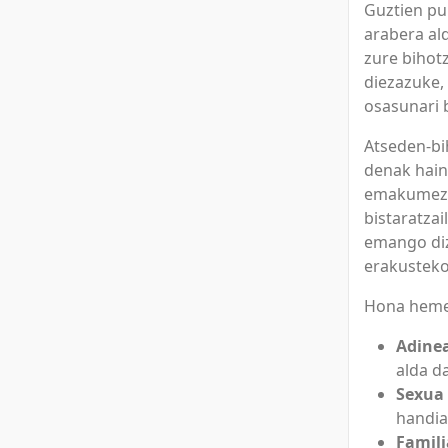
Guztien pu
arabera al
zure bihot
diezazuke,
osasunari 
Atseden-bi
denak hainb
emakumezko
bistaratza
emango diz
erakusteko
Hona hemen
Adine
alda d
Sexua
handia
Famili