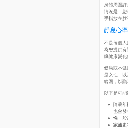
身體周圍許
情況是，您
手指放在脖
靜息心率
不是每個人
為您提供有
臟健康變化
健康或不健
是女性，以
範圍，以顯
以下是可能
隨著
年
也會發
性
一般
家族史