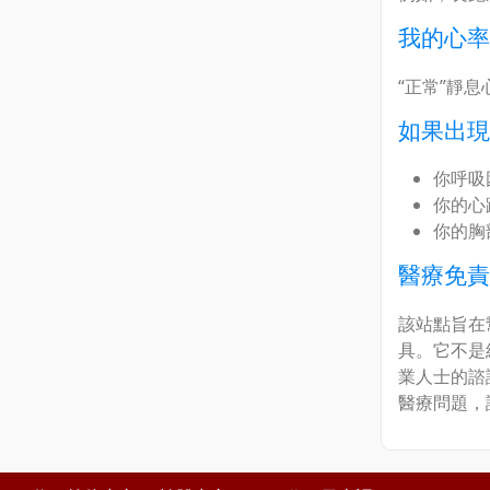
我的心率
“正常”靜
如果出現
你呼吸
你的心
你的胸
醫療免責
該站點旨在
具。它不是
業人士的諮
醫療問題，