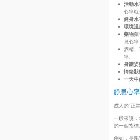
活動水
心率就
健身水
環境溫
藥物
藥
息心率
酒精、
率。
身體姿
情緒狀
一天中
靜息心率
成人的“正常”
一般來說，
的一個指標
例如，長跑