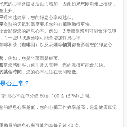
平
您的心率會隨著活動而增加，因此如果您剛剛走上樓梯，
會上升。
平
通常越健康，您的靜息心率就越低。
度
炎熱的天氣和溫度要求您的心臟跳動得更快。
物會影響您的靜息心率。例如，β 受體阻滯劑可能會降低靜
，而一些甲狀腺藥物可能會增加靜息心率。
咖啡和茶（咖啡因）以及吸煙等
物質
都會影響您的靜息心
勢
，例如，您是坐著還是躺著。
態
當您感到壓力或非常興奮時，您的脈搏可能會加快。
的某個時間，
您的心率往往在夜間較低。
是否正常？
靜息心率在每分鐘 60 到 100 次 (BPM) 之間。
您的靜息心率越低，您的心臟工作效率越高，是您健康狀況
。
運動員的靜息心率可能約為每分鐘 40 次。