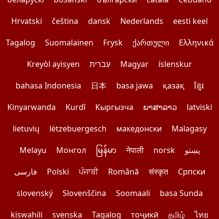
Hrvatski
čeština
dansk
Nederlands
eesti keel
Tagalog
Suomalainen
Frysk
ქართული
Ελληνικά
Kreyòl ayisyen
עִברִית
Magyar
íslenskur
bahasa Indonesia
日本
basa jawa
қазақ
ខ្មែរ
Kinyarwanda
Kurdî
Кыргызча
ພາສາລາວ
latviski
lietuvių
lëtzebuergesch
македонски
Malagasy
Melayu
Монгол
မြန်မာ
नेपाली
norsk
پښتو
فارسی
Polski
ਪੰਜਾਬੀ
Română
संस्कृत
Српски
slovenský
Slovenščina
Soomaali
basa Sunda
kiswahili
svenska
Tagalog
тоҷикӣ
தமிழ்
ไทย