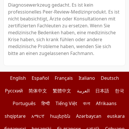
Diagnosewerkzeug gedacht. Es ist kein
professionelles Peer-Review-Medizinprodukt. Es ist
nicht beabsichtigt, Ärzte oder Konsultationen mit
zertifizierten Fachleuten zu ersetzen. Wenn Sie
medizinische Bedenken haben, eine medizinische
Krise haben, sich krank fühlen oder andere
medizinische Probleme haben, wenden Sie sich
bitte an einen zugelassenen Fachmann.
English
Español
Français
Italiano
Deutsch
Pусский
简体中文
繁體中文
العربية
日本語
한국
Português
हिन्दी
Tiếng Việt
বাংলা
Afrikaans
shqiptare
አማርኛ
հայերեն
Azərbaycan
euskara
беларускі
bosanski
български
català
Cebuano