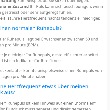
rhaltung
zum Beispiel, ob Sie sitzen oder liegen.
onaler Zustand
Ihr Puls kann sich beschleunigen, wenn
ch gestresst oder sehr aufgeregt fühlen.
eit ist
Ihre Herzfrequenz nachts tendenziell niedriger.
einen normalen Ruhepuls?
le“ Ruhepuls liegt bei Erwachsenen zwischen 60 und
en pro Minute (BPM).
lt: Je niedriger Ihr Ruhepuls, desto effizienter arbeitet
d ist ein Indikator für Ihre Fitness.
reckenläufer könnte beispielsweise einen Ruhepuls von
hlägen pro Minute haben.
ine Herzfrequenz etwas über meinen
k aus?
ler“ Ruhepuls ist kein Hinweis auf einen „normalen“
 Ihr Blutdruck muss separat und direkt gemessen