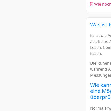
Wie hoch 
Was ist 
Es ist die
Zeit keine 
Lesen, bei
Essen.
Die Ruhehe
während Akt
Messungen 
Wie kann
eine Mög
überprü
Normalerwe