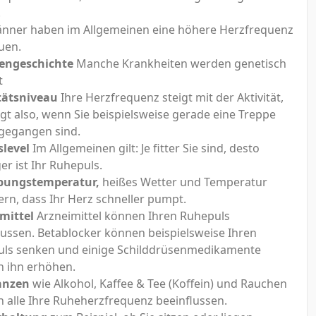
.
nner haben im Allgemeinen eine höhere Herzfrequenz
auen.
engeschichte
Manche Krankheiten werden genetisch
t
tätsniveau
Ihre Herzfrequenz steigt mit der Aktivität,
eigt also, wenn Sie beispielsweise gerade eine Treppe
gegangen sind.
slevel
Im Allgemeinen gilt: Je fitter Sie sind, desto
er ist Ihr Ruhepuls.
ungstemperatur,
heißes Wetter und Temperatur
ern, dass Ihr Herz schneller pumpt.
mittel
Arzneimittel können Ihren Ruhepuls
lussen. Betablocker können beispielsweise Ihren
ls senken und einige Schilddrüsenmedikamente
 ihn erhöhen.
anzen
wie Alkohol, Kaffee & Tee (Koffein) und Rauchen
 alle Ihre Ruheherzfrequenz beeinflussen.