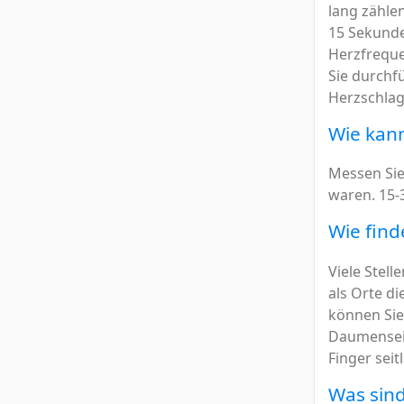
lang zähle
15 Sekunde
Herzfreque
Sie durchf
Herzschlag
Wie kan
Messen Sie
waren. 15-
Wie find
Viele Stell
als Orte d
können Sie 
Daumenseit
Finger seit
Was sind