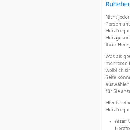
Ruheher
Nicht jeder
Person unt
Herzfreque
Herzgesund
Ihrer Herzg
Was als ge
mehreren F
weiblich si
Seite könn
auswählen,
für Sie anz
Hier ist ei
Herzfreque
Alter
M
Herzfr