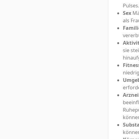
Pulses
Sex
Mä
als Fr
Famili
vererb
Aktivi
sie st
hinauf
Fitnes
niedrig
Umgeb
erford
Arznei
beeinf
Ruhepu
können
Subst
können