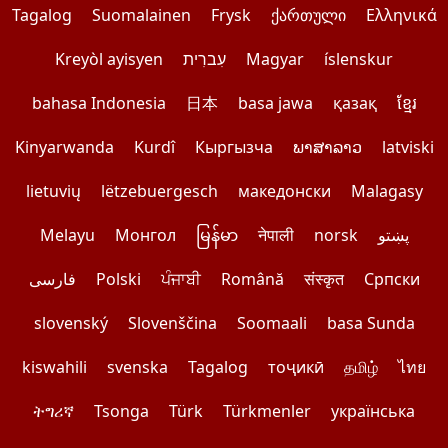
Tagalog
Suomalainen
Frysk
ქართული
Ελληνικά
Kreyòl ayisyen
עִברִית
Magyar
íslenskur
bahasa Indonesia
日本
basa jawa
қазақ
ខ្មែរ
Kinyarwanda
Kurdî
Кыргызча
ພາສາລາວ
latviski
lietuvių
lëtzebuergesch
македонски
Malagasy
Melayu
Монгол
မြန်မာ
नेपाली
norsk
پښتو
فارسی
Polski
ਪੰਜਾਬੀ
Română
संस्कृत
Српски
slovenský
Slovenščina
Soomaali
basa Sunda
kiswahili
svenska
Tagalog
тоҷикӣ
தமிழ்
ไทย
ትግሪኛ
Tsonga
Türk
Türkmenler
українська