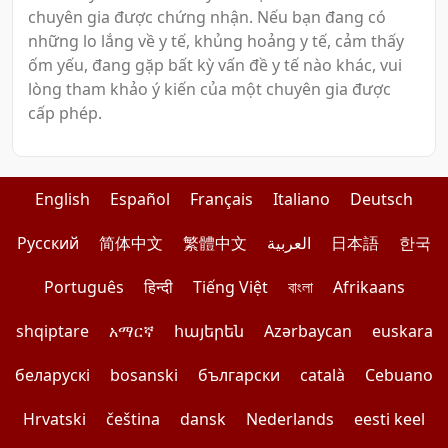
chuyên gia được chứng nhận. Nếu bạn đang có
những lo lắng về y tế, khủng hoảng y tế, cảm thấy
ốm yếu, đang gặp bất kỳ vấn đề y tế nào khác, vui
lòng tham khảo ý kiến của một chuyên gia được
cấp phép.
English
Español
Français
Italiano
Deutsch
Pусский
简体中文
繁體中文
العربية
日本語
한국
Português
हिन्दी
Tiếng Việt
বাংলা
Afrikaans
shqiptare
አማርኛ
հայերեն
Azərbaycan
euskara
беларускі
bosanski
български
català
Cebuano
Hrvatski
čeština
dansk
Nederlands
eesti keel