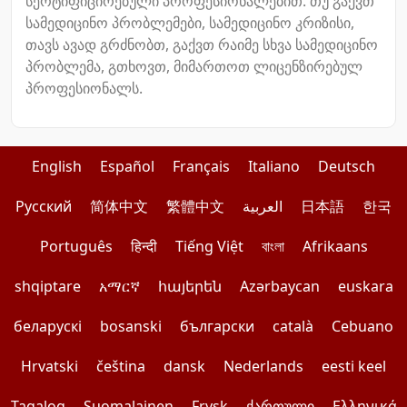
სერტიფიცირებული პროფესიონალებით. თუ გაქვთ
სამედიცინო პრობლემები, სამედიცინო კრიზისი,
თავს ავად გრძნობთ, გაქვთ რაიმე სხვა სამედიცინო
პრობლემა, გთხოვთ, მიმართოთ ლიცენზირებულ
პროფესიონალს.
English
Español
Français
Italiano
Deutsch
Pусский
简体中文
繁體中文
العربية
日本語
한국
Português
हिन्दी
Tiếng Việt
বাংলা
Afrikaans
shqiptare
አማርኛ
հայերեն
Azərbaycan
euskara
беларускі
bosanski
български
català
Cebuano
Hrvatski
čeština
dansk
Nederlands
eesti keel
Tagalog
Suomalainen
Frysk
ქართული
Ελληνικά