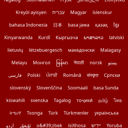
Kreyòl ayisyen
עִברִית
Magyar
íslenskur
bahasa Indonesia
日本
basa jawa
қазақ
ខ្មែរ
Kinyarwanda
Kurdî
Кыргызча
ພາສາລາວ
latviski
lietuvių
lëtzebuergesch
македонски
Malagasy
Melayu
Монгол
မြန်မာ
नेपाली
norsk
پښتو
فارسی
Polski
ਪੰਜਾਬੀ
Română
संस्कृत
Српски
slovenský
Slovenščina
Soomaali
basa Sunda
kiswahili
svenska
Tagalog
тоҷикӣ
தமிழ்
ไทย
ትግሪኛ
Tsonga
Türk
Türkmenler
українська
اردو
ئۇيغۇر
o&#39;zbek
isiXhosa
יידיש
Yoruba