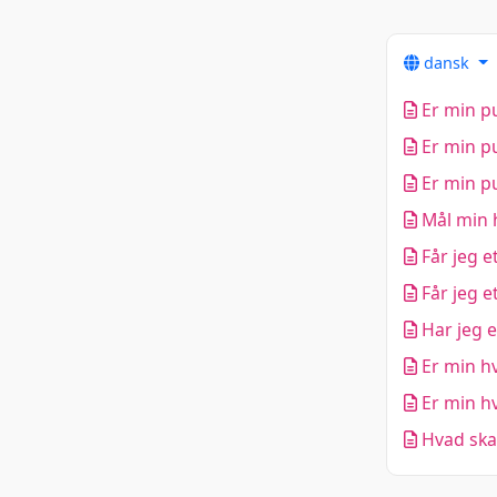
dansk
Er min pu
Er min pu
Er min pu
Mål min h
Får jeg e
Får jeg e
Har jeg e
Er min hv
Er min hv
Hvad skal