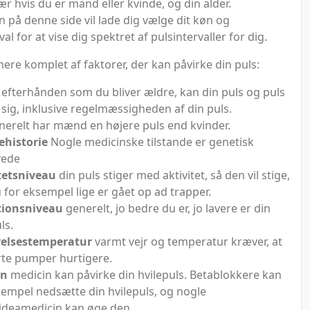
sær hvis du er mand eller kvinde, og din alder.
n på denne side vil lade dig vælge dit køn og
val for at vise dig spektret af pulsintervaller for dig.
ere komplet af faktorer, der kan påvirke din puls:
 efterhånden som du bliver ældre, kan din puls og puls
sig, inklusive regelmæssigheden af din puls.
erelt har mænd en højere puls end kvinder.
ehistorie
Nogle medicinske tilstande er genetisk
vede
tetsniveau
din puls stiger med aktivitet, så den vil stige,
u for eksempel lige er gået op ad trapper.
tionsniveau
generelt, jo bedre du er, jo lavere er din
ls.
elsestemperatur
varmt vejr og temperatur kræver, at
erte pumper hurtigere.
in
medicin kan påvirke din hvilepuls. Betablokkere kan
sempel nedsætte din hvilepuls, og nogle
ideamedicin kan øge den.