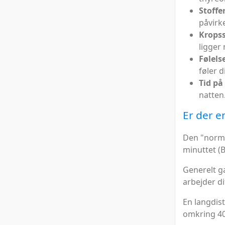
Stoffe
påvirke
Kropss
ligger 
Følels
føler d
Tid på
natten
Er der e
Den "norma
minuttet (
Generelt gæ
arbejder di
En langdis
omkring 40 