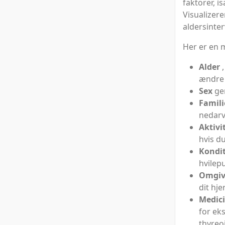
faktorer, i
Visualizere
aldersinter
Her er en m
Alder
,
ændre 
Sex
gen
Famili
nedar
Aktivi
hvis d
Kondi
hvilepu
Omgiv
dit hj
Medic
for ek
thyreo