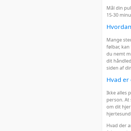
Mål din pul
15-30 minut
Hvordan 
Mange sted
følbar, kan
du nemt mæ
dit håndled
siden af din
Hvad er 
Ikke alles 
person. At
om dit hje
hjertesund
Hvad der an