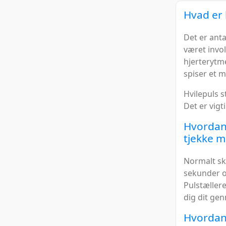
Hvad er 
Det er anta
været invol
hjerterytme
spiser et m
Hvilepuls st
Det er vigt
Hvordan 
tjekke m
Normalt ska
sekunder o
Pulstællere
dig dit gen
Hvordan 