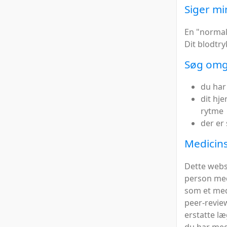
Siger mi
En "normal"
Dit blodtry
Søg omgå
du har
dit hj
rytme
der er 
Medicins
Dette webs
person med 
som et med
peer-review
erstatte læ