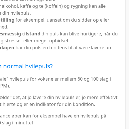
r
alkohol, kaffe og te (koffein) og rygning kan alle
 din hvilepuls.
tilling
for eksempel, uanset om du sidder op eller
ned.
esmæssig tilstand
din puls kan blive hurtigere, når du
ig stresset eller meget ophidset.
 dagen
har din puls en tendens til at være lavere om
.
n normal hvilepuls?
le" hvilepuls for voksne er mellem 60 og 100 slag i
BPM).
lder det, at jo lavere din hvilepuls er, jo mere effektivt
t hjerte og er en indikator for din kondition.
tanceløber kan for eksempel have en hvilepuls på
slag i minuttet.