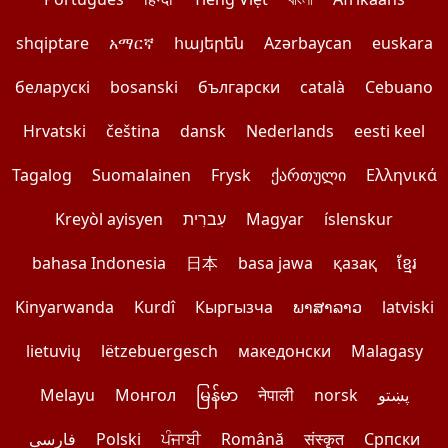
shqiptare
አማርኛ
հայերեն
Azərbaycan
euskara
беларускі
bosanski
български
català
Cebuano
Hrvatski
čeština
dansk
Nederlands
eesti keel
Tagalog
Suomalainen
Frysk
ქართული
Ελληνικά
íslenskur
Magyar
עִברִית
Kreyòl ayisyen
bahasa Indonesia
日本
basa jawa
қазақ
ខ្មែរ
Kinyarwanda
Kurdî
Кыргызча
ພາສາລາວ
latviski
lietuvių
lëtzebuergesch
македонски
Malagasy
پښتو
norsk
नेपाली
မြန်မာ
Монгол
Melayu
Српски
संस्कृत
Română
ਪੰਜਾਬੀ
Polski
فارسی