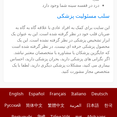
درد در قفسه سینه شما وجود دارد
سلب مسئولیت پزشکی
این سایت برای کمک به افراد عادی با علاقه گاه به گاه به
ضربان قلب خود در نظر گرفته شده است. این به عنوان یک
ابزار تشخیص پزشکی در نظر گرفته نشده است. این یک
محصول پزشکی حرفه ای نیست. در نظر گرفته شده است
که جایگزین پزشکان یا مشاوره با متخصصان معتبر نباشد.
اگر نگرانی های پزشکی دارید، بحران پزشکی دارید، احساس
بیماری می کنید، مشکلات پزشکی دیگری دارید، لطفا با یک
متخصص مجاز مشورت کنید.
English
Español
Français
Italiano
Deutsch
한국
日本語
العربية
繁體中文
简体中文
Pусский
Português
हिन्दी
Tiếng Việt
বাংলা
Afrikaans