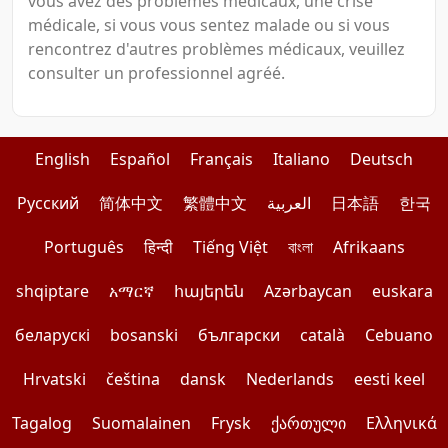
vous avez des problèmes médicaux, une crise
médicale, si vous vous sentez malade ou si vous
rencontrez d'autres problèmes médicaux, veuillez
consulter un professionnel agréé.
English
Español
Français
Italiano
Deutsch
Pусский
简体中文
繁體中文
العربية
日本語
한국
Português
हिन्दी
Tiếng Việt
বাংলা
Afrikaans
shqiptare
አማርኛ
հայերեն
Azərbaycan
euskara
беларускі
bosanski
български
català
Cebuano
Hrvatski
čeština
dansk
Nederlands
eesti keel
Tagalog
Suomalainen
Frysk
ქართული
Ελληνικά