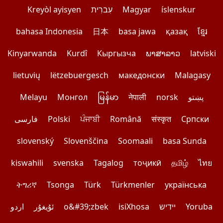
Kreyòl ayisyen
עִברִית
Magyar
íslenskur
bahasa Indonesia
日本
basa jawa
қазақ
ខ្មែរ
Kinyarwanda
Kurdî
Кыргызча
ພາສາລາວ
latviski
lietuvių
lëtzebuergesch
македонски
Malagasy
Melayu
Монгол
မြန်မာ
नेपाली
norsk
پښتو
فارسی
Polski
ਪੰਜਾਬੀ
Română
संस्कृत
Српски
slovenský
Slovenščina
Soomaali
basa Sunda
kiswahili
svenska
Tagalog
тоҷикӣ
தமிழ்
ไทย
ትግሪኛ
Tsonga
Türk
Türkmenler
українська
اردو
ئۇيغۇر
o&#39;zbek
isiXhosa
יידיש
Yoruba