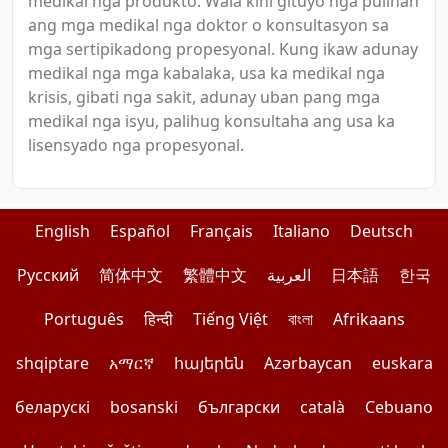
medikal nga produkto. Wala kini gituyo nga pulihan
ang mga medikal nga doktor o konsultasyon sa
mga sertipikadong propesyonal. Kung ikaw adunay
medikal nga mga kabalaka, usa ka medikal nga
krisis, gibati nga sakit, adunay uban pang mga
medikal nga isyu, palihug konsultaha ang usa ka
lisensyado nga propesyonal.
English
Español
Français
Italiano
Deutsch
Pусский
简体中文
繁體中文
العربية
日本語
한국
Português
हिन्दी
Tiếng Việt
বাংলা
Afrikaans
shqiptare
አማርኛ
հայերեն
Azərbaycan
euskara
беларускі
bosanski
български
català
Cebuano