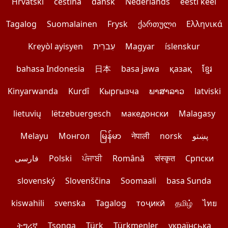
Hrvatski
čeština
dansk
Nederlands
eesti keel
Tagalog
Suomalainen
Frysk
ქართული
Ελληνικά
Kreyòl ayisyen
עִברִית
Magyar
íslenskur
bahasa Indonesia
日本
basa jawa
қазақ
ខ្មែរ
Kinyarwanda
Kurdî
Кыргызча
ພາສາລາວ
latviski
lietuvių
lëtzebuergesch
македонски
Malagasy
Melayu
Монгол
မြန်မာ
नेपाली
norsk
پښتو
فارسی
Polski
ਪੰਜਾਬੀ
Română
संस्कृत
Српски
slovenský
Slovenščina
Soomaali
basa Sunda
kiswahili
svenska
Tagalog
тоҷикӣ
தமிழ்
ไทย
ትግሪኛ
Tsonga
Türk
Türkmenler
українська