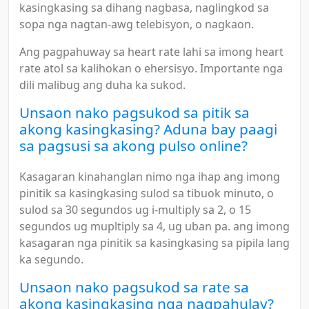
kasingkasing sa dihang nagbasa, naglingkod sa
sopa nga nagtan-awg telebisyon, o nagkaon.
Ang pagpahuway sa heart rate lahi sa imong heart
rate atol sa kalihokan o ehersisyo. Importante nga
dili malibug ang duha ka sukod.
Unsaon nako pagsukod sa pitik sa
akong kasingkasing? Aduna bay paagi
sa pagsusi sa akong pulso online?
Kasagaran kinahanglan nimo nga ihap ang imong
pinitik sa kasingkasing sulod sa tibuok minuto, o
sulod sa 30 segundos ug i-multiply sa 2, o 15
segundos ug mupltiply sa 4, ug uban pa. ang imong
kasagaran nga pinitik sa kasingkasing sa pipila lang
ka segundo.
Unsaon nako pagsukod sa rate sa
akong kasingkasing nga nagpahulay?