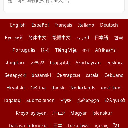
题，请咨询有执照的专业人士。
English
Español
Français
Italiano
Deutsch
Pусский
简体中文
繁體中文
العربية
日本語
한국
Português
हिन्दी
Tiếng Việt
বাংলা
Afrikaans
shqiptare
አማርኛ
հայերեն
Azərbaycan
euskara
беларускі
bosanski
български
català
Cebuano
Hrvatski
čeština
dansk
Nederlands
eesti keel
Tagalog
Suomalainen
Frysk
ქართული
Ελληνικά
Kreyòl ayisyen
עִברִית
Magyar
íslenskur
bahasa Indonesia
日本
basa jawa
қазақ
ខ្មែរ