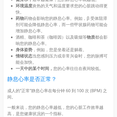
环境温度
炎热的天气和温度要求您的心脏跳动得更
快。
药物
药物会影响您的静息心率。例如，β 受体阻滞
剂可能会降低静息心率，而一些甲状腺药物可能会
增加静息心率。
酒精、咖啡和茶（咖啡因）以及吸烟等
物质
都会影
响您的静息心率。
身体姿势
，例如，您是坐着还是躺着。
情绪状态
当您感到压力或非常兴奋时，您的脉搏可
能会加快。
一天中的某个时间，
您的心率往往在夜间较低。
静息心率是否正常？
成人的“正常”静息心率在每分钟 60 到 100 次 (BPM) 之
间。
一般来说，您的静息心率越低，您的心脏工作效率越
高，是您健康状况的一个指标。