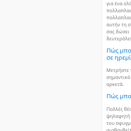
για ένα ολ
πολλαπλασι
πολλαπλασ
αυτήν τη σ
σας δώσει 
δευτερόλε
Πώς μπο
σε ηρεμί
Μετρήστε 
σημαντικό 
αρκετά.
Πώς μπο
Πολλές θέσ
ψηλαφητή 
του σφυγμο
αισθανθείτ