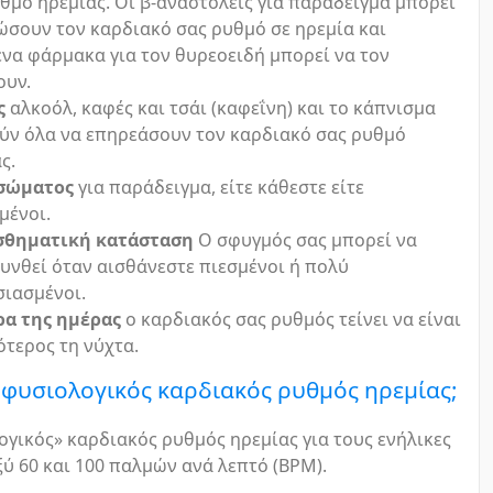
θμό ηρεμίας. Οι β-αναστολείς για παράδειγμα μπορεί
ώσουν τον καρδιακό σας ρυθμό σε ηρεμία και
να φάρμακα για τον θυρεοειδή μπορεί να τον
ουν.
ς
αλκοόλ, καφές και τσάι (καφεΐνη) και το κάπνισμα
ύν όλα να επηρεάσουν τον καρδιακό σας ρυθμό
ς.
σώματος
για παράδειγμα, είτε κάθεστε είτε
μένοι.
σθηματική κατάσταση
Ο σφυγμός σας μπορεί να
υνθεί όταν αισθάνεστε πιεσμένοι ή πολύ
ιασμένοι.
ρα της ημέρας
ο καρδιακός σας ρυθμός τείνει να είναι
τερος τη νύχτα.
 φυσιολογικός καρδιακός ρυθμός ηρεμίας;
γικός» καρδιακός ρυθμός ηρεμίας για τους ενήλικες
ξύ 60 και 100 παλμών ανά λεπτό (BPM).