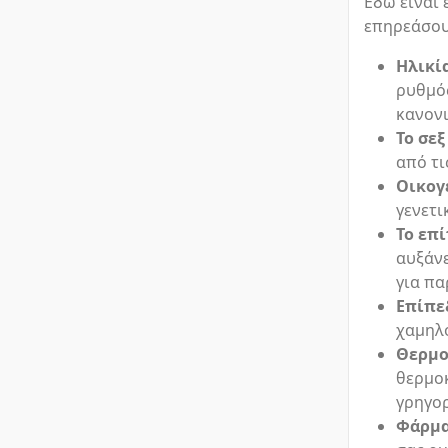
Εδώ είναι
επηρεάσου
Ηλικί
ρυθμό
κανον
Το σεξ
από τι
Οικογ
γενετι
Το επ
αυξάνε
για πα
Επίπε
χαμηλό
Θερμο
θερμοκ
γρηγο
Φάρμα