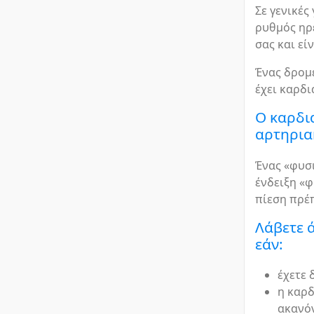
Σε γενικές
ρυθμός ηρε
σας και εί
Ένας δρομ
έχει καρδι
Ο καρδια
αρτηρια
Ένας «φυσ
ένδειξη «φ
πίεση πρέπ
Λάβετε 
εάν:
έχετε 
η καρδ
ακανό