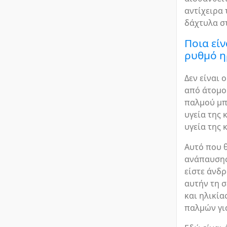
αντίχειρα 
δάχτυλα στ
Ποια είν
ρυθμό η
Δεν είναι 
από άτομο
παλμού μπ
υγεία της 
υγεία της 
Αυτό που θ
ανάπαυσης
είστε άνδρ
αυτήν τη σ
και ηλικία
παλμών για