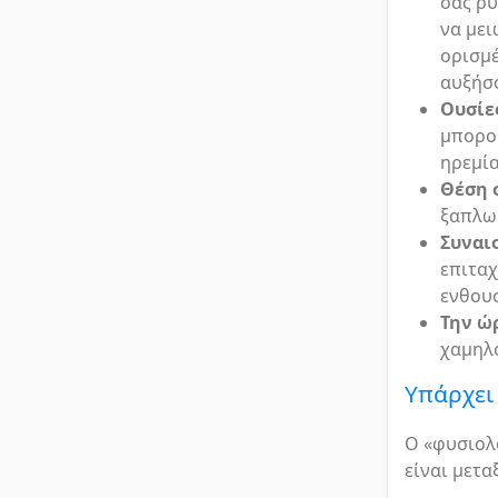
σας ρυ
να μει
ορισμέ
αυξήσ
Ουσίε
μπορο
ηρεμία
Θέση 
ξαπλω
Συναι
επιταχ
ενθουσ
Την ώ
χαμηλό
Υπάρχει
Ο «φυσιολο
είναι μετα