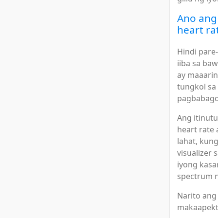
Ano ang 
heart ra
Hindi pare
iiba sa ba
ay maaari
tungkol sa 
pagbabago 
Ang itinut
heart rate 
lahat, kung
visualizer 
iyong kasa
spectrum n
Narito ang
makaapekto