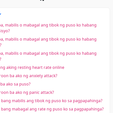
a, mabilis o mabagal ang tibok ng puso ko habang
isyo?
a, mabilis o mabagal ang tibok ng puso ko habang
?
a, mabilis o mabagal ang tibok ng puso ko habang
?
ng aking resting heart rate online
oon ba ako ng anxiety attack?
 ba ako sa puso?
oon ba ako ng panic attack?
bang mabilis ang tibok ng puso ko sa pagpapahinga?
bang mabagal ang rate ng puso ko sa pagpapahinga?