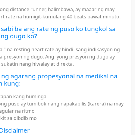
long distance runner, halimbawa, ay maaaring may
art rate na humigit-kumulang 40 beats bawat minuto.
sabi ba ang rate ng puso ko tungkol sa
 ng dugo ko?
l" na resting heart rate ay hindi isang indikasyon ng
a presyon ng dugo. Ang iyong presyon ng dugo ay
 sukatin nang hiwalay at direkta.
ng agarang propesyonal na medikal na
n kung:
rapan kang huminga
ong puso ay tumibok nang napakabilis (karera) na may
regular na ritmo
kit sa dibdib mo
Disclaimer