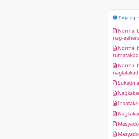
Tagalog
Normal b
nag-eehers
Normal b
tumatakbo
Normal b
naglalakad
Sukatin a
Nagkakar
Inaatake
Nagkakar
Masyado 
Masyado 