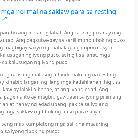
mga normal na saklaw para sa resting
te?
-pareho ang pulso ng lahat. Ang rate ng puso ay nag-
wat tao. Ang pagsubaybay sa sarili mong tibok ng puso
ng magbigay sa iyo ng mahalagang impormasyon
kalusugan ng iyong puso, at higit sa lahat, mga
sa kalusugan ng iyong puso.
uring na isang malusog o hindi malusog na resting
ay kinabibilangan ng ilang mga kadahilanan, higit sa
 ikaw ay lalaki o babae, at ang iyong edad. Ang
sa page na ito ay magbibigay-daan sa iyong piliin ang
rian at hanay ng edad upang ipakita sa iyo ang
g mga saklaw ng tibok ng puso para sa iyo.
 isang mas kumpletong mga salik na maaaring
 sa iyong tibok ng puso: