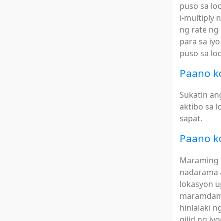
puso sa lo
i-multiply 
ng rate ng
para sa iy
puso sa lo
Paano ko
Sukatin an
aktibo sa 
sapat.
Paano k
Maraming m
nadarama 
lokasyon u
maramdaman
hinlalaki n
gilid ng iy