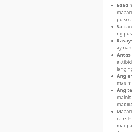
Edad
h
maaari
pulso 
Sa
pang
ng pus
Kasay
ay nam
Antas
aktibi
lang n
Ang an
mas ma
Ang t
mainit
mabili
Maaar
rate. 
magpab