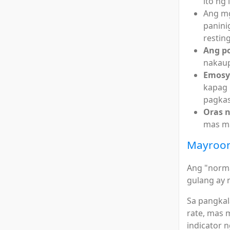
ito ng
Ang m
panini
resting
Ang p
nakaup
Emosy
kapag 
pagkas
Oras 
mas ma
Mayroon 
Ang "norma
gulang ay 
Sa pangkal
rate, mas 
indicator n