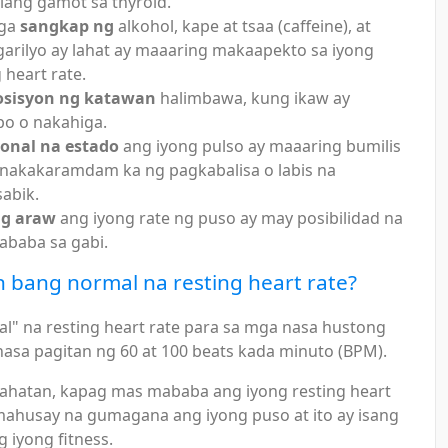
 ilang gamot sa thyroid.
ga
sangkap ng
alkohol, kape at tsaa (caffeine), at
garilyo ay lahat ay maaaring makaapekto sa iyong
 heart rate.
osisyon ng katawan
halimbawa, kung ikaw ay
o o nakahiga.
onal na estado
ang iyong pulso ay maaaring bumilis
nakakaramdam ka ng pagkabalisa o labis na
abik.
ng araw
ang iyong rate ng puso ay may posibilidad na
baba sa gabi.
bang normal na resting heart rate?
l" na resting heart rate para sa mga nasa hustong
nasa pagitan ng 60 at 100 beats kada minuto (BPM).
ahatan, kapag mas mababa ang iyong resting heart
mahusay na gumagana ang iyong puso at ito ay isang
g iyong fitness.