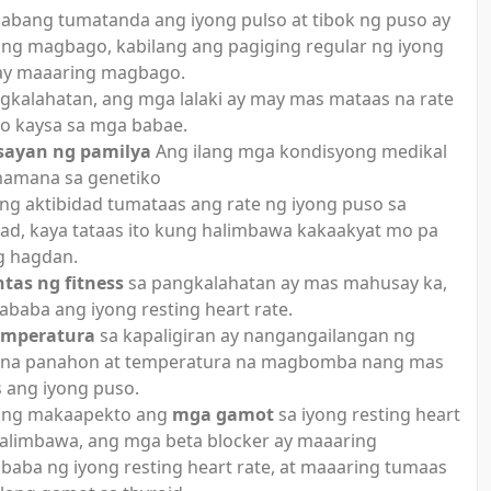
abang tumatanda ang iyong pulso at tibok ng puso ay
ng magbago, kabilang ang pagiging regular ng iyong
ay maaaring magbago.
kalahatan, ang mga lalaki ay may mas mataas na rate
o kaysa sa mga babae.
sayan ng pamilya
Ang ilang mga kondisyong medikal
amana sa genetiko
ng aktibidad tumataas ang rate ng iyong puso sa
dad, kaya tataas ito kung halimbawa kakaakyat mo pa
g hagdan.
tas ng fitness
sa pangkalahatan ay mas mahusay ka,
baba ang iyong resting heart rate.
emperatura
sa kapaligiran ay nangangailangan ng
 na panahon at temperatura na magbomba nang mas
s ang iyong puso.
ing makaapekto ang
mga gamot
sa iyong resting heart
Halimbawa, ang mga beta blocker ay maaaring
aba ng iyong resting heart rate, at maaaring tumaas