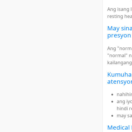
Ang isang 
resting he
May sina
presyon
Ang "norma
"normal" n
kailangang
Kumuha 
atensyo
nahihi
ang iy
hindi 
may sa
Medical 