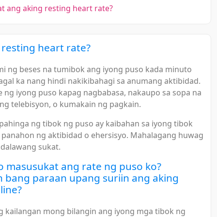
 ang aking resting heart rate?
resting heart rate?
mi ng beses na tumibok ang iyong puso kada minuto
gal ka nang hindi nakikibahagi sa anumang aktibidad.
te ng iyong puso kapag nagbabasa, nakaupo sa sopa na
g telebisyon, o kumakain ng pagkain.
ahinga ng tibok ng puso ay kaibahan sa iyong tibok
 panahon ng aktibidad o ehersisyo. Mahalagang huwag
 dalawang sukat.
o masusukat ang rate ng puso ko?
 bang paraan upang suriin ang aking
line?
 kailangan mong bilangin ang iyong mga tibok ng