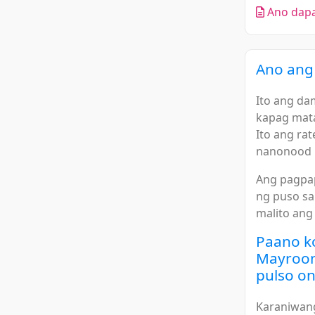
Ano dapat
Ano ang 
Ito ang da
kapag mata
Ito ang ra
nanonood n
Ang pagpap
ng puso sa
malito ang
Paano k
Mayroon
pulso on
Karaniwang