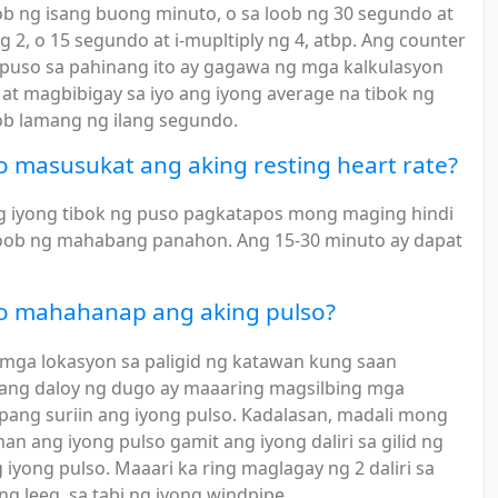
ob ng isang buong minuto, o sa loob ng 30 segundo at
ng 2, o 15 segundo at i-mupltiply ng 4, atbp. Ang counter
 puso sa pahinang ito ay gagawa ng mga kalkulasyon
o at magbibigay sa iyo ang iyong average na tibok ng
ob lamang ng ilang segundo.
 masusukat ang aking resting heart rate?
g iyong tibok ng puso pagkatapos mong maging hindi
loob ng mahabang panahon. Ang 15-30 minuto ay dapat
o mahahanap ang aking pulso?
ga lokasyon sa paligid ng katawan kung saan
ang daloy ng dugo ay maaaring magsilbing mga
pang suriin ang iyong pulso. Kadalasan, madali mong
 ang iyong pulso gamit ang iyong daliri sa gilid ng
g iyong pulso. Maaari ka ring maglagay ng 2 daliri sa
ong leeg, sa tabi ng iyong windpipe.