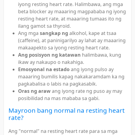
iyong resting heart rate. Halimbawa, ang mga
beta blocker ay maaaring magpababa ng iyong
resting heart rate, at maaaring tumaas ito ng
ilang gamot sa thyroid.
Ang mga
sangkap ng
alkohol, kape at tsaa
(caffeine), at paninigarilyo ay lahat ay maaaring
makaapekto sa iyong resting heart rate.
Ang posisyon ng katawan
halimbawa, kung
ikaw ay nakaupo o nakahiga.
Emosyonal na estado
ang iyong pulso ay
maaaring bumilis kapag nakakaramdam ka ng
pagkabalisa o labis na pagkasabik.
Oras ng araw
ang iyong rate ng puso ay may
posibilidad na mas mababa sa gabi.
Mayroon bang normal na resting heart
rate?
Ang "normal" na resting heart rate para sa mga