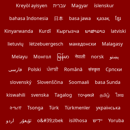
Kreyòl ayisyen
עִברִית
Magyar
íslenskur
bahasa Indonesia
日本
basa jawa
қазақ
ខ្មែរ
Kinyarwanda
Kurdî
Кыргызча
ພາສາລາວ
latviski
lietuvių
lëtzebuergesch
македонски
Malagasy
Melayu
Монгол
မြန်မာ
नेपाली
norsk
پښتو
فارسی
Polski
ਪੰਜਾਬੀ
Română
संस्कृत
Српски
slovenský
Slovenščina
Soomaali
basa Sunda
kiswahili
svenska
Tagalog
тоҷикӣ
தமிழ்
ไทย
ትግሪኛ
Tsonga
Türk
Türkmenler
українська
اردو
ئۇيغۇر
o&#39;zbek
isiXhosa
יידיש
Yoruba