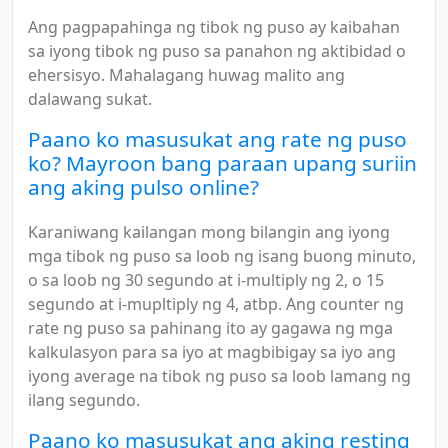
Ang pagpapahinga ng tibok ng puso ay kaibahan
sa iyong tibok ng puso sa panahon ng aktibidad o
ehersisyo. Mahalagang huwag malito ang
dalawang sukat.
Paano ko masusukat ang rate ng puso
ko? Mayroon bang paraan upang suriin
ang aking pulso online?
Karaniwang kailangan mong bilangin ang iyong
mga tibok ng puso sa loob ng isang buong minuto,
o sa loob ng 30 segundo at i-multiply ng 2, o 15
segundo at i-mupltiply ng 4, atbp. Ang counter ng
rate ng puso sa pahinang ito ay gagawa ng mga
kalkulasyon para sa iyo at magbibigay sa iyo ang
iyong average na tibok ng puso sa loob lamang ng
ilang segundo.
Paano ko masusukat ang aking resting