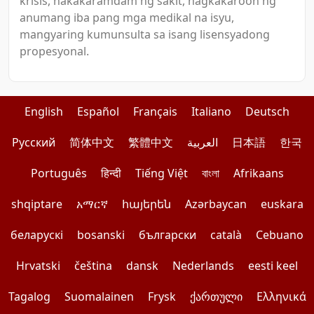
krisis, nakakaramdam ng sakit, nagkakaroon ng
anumang iba pang mga medikal na isyu,
mangyaring kumunsulta sa isang lisensyadong
propesyonal.
English
Español
Français
Italiano
Deutsch
Pусский
简体中文
繁體中文
العربية
日本語
한국
Português
हिन्दी
Tiếng Việt
বাংলা
Afrikaans
shqiptare
አማርኛ
հայերեն
Azərbaycan
euskara
беларускі
bosanski
български
català
Cebuano
Hrvatski
čeština
dansk
Nederlands
eesti keel
Tagalog
Suomalainen
Frysk
ქართული
Ελληνικά