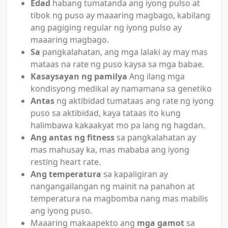
Edad
habang tumatanda ang iyong pulso at
tibok ng puso ay maaaring magbago, kabilang
ang pagiging regular ng iyong pulso ay
maaaring magbago.
Sa
pangkalahatan, ang mga lalaki ay may mas
mataas na rate ng puso kaysa sa mga babae.
Kasaysayan ng pamilya
Ang ilang mga
kondisyong medikal ay namamana sa genetiko
Antas
ng aktibidad tumataas ang rate ng iyong
puso sa aktibidad, kaya tataas ito kung
halimbawa kakaakyat mo pa lang ng hagdan.
Ang antas ng fitness
sa pangkalahatan ay
mas mahusay ka, mas mababa ang iyong
resting heart rate.
Ang temperatura
sa kapaligiran ay
nangangailangan ng mainit na panahon at
temperatura na magbomba nang mas mabilis
ang iyong puso.
Maaaring makaapekto ang
mga gamot
sa