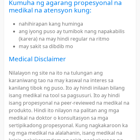
Kumuha ng agarang propesyonal na
medikal na atensyon kung:
nahihirapan kang huminga
ang iyong puso ay tumibok nang napakabilis
(karera) na may hindi regular na ritmo
may sakit sa dibdib mo
Medical Disclaimer
Nilalayon ng site na ito na tulungan ang
karaniwang tao na may kaswal na interes sa
kanilang tibok ng puso. Ito ay hindi inilaan bilang
isang medikal na tool sa pagsusuri. Ito ay hindi
isang propesyonal na peer-reviewed na medikal na
produkto. Hindi ito nilayon na palitan ang mga
medikal na doktor o konsultasyon sa mga
sertipikadong propesyonal. Kung nagkakaroon ka
ng mga medikal na alalahanin, isang medikal na