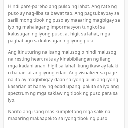
Hindi pare-pareho ang pulso ng lahat. Ang rate ng
puso ay nag-iiba sa bawat tao. Ang pagsubaybay sa
sarili mong tibok ng puso ay maaaring magbigay sa
iyo ng mahalagang impormasyon tungkol sa
kalusugan ng iyong puso, at higit sa lahat, mga
pagbabago sa kalusugan ng iyong puso.
Ang itinuturing na isang malusog o hindi malusog
na resting heart rate ay kinabibilangan ng ilang
mga kadahilanan, higit sa lahat, kung ikaw ay lalaki
o babae, at ang iyong edad. Ang visualizer sa page
na ito ay magbibigay-daan sa iyong piliin ang iyong
kasarian at hanay ng edad upang ipakita sa iyo ang
spectrum ng mga saklaw ng tibok ng puso para sa
iyo.
Narito ang isang mas kumpletong mga salik na
maaaring makaapekto sa iyong tibok ng puso: