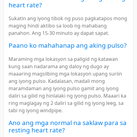
heart rate?
Sukatin ang iyong tibok ng puso pagkatapos mong
maging hindi aktibo sa loob ng mahabang
panahon. Ang 15-30 minuto ay dapat sapat.
Paano ko mahahanap ang aking pulso?
Maraming mga lokasyon sa paligid ng katawan
kung saan nadarama ang daloy ng dugo ay
maaaring magsilbing mga lokasyon upang suriin
ang iyong pulso. Kadalasan, madali mong
maramdaman ang iyong pulso gamit ang iyong
daliri sa gilid ng hinlalaki ng iyong pulso. Maaari ka
ring maglagay ng 2 daliri sa gilid ng iyong leeg, sa
tabi ng iyong windpipe.
Ano ang mga normal na saklaw para sa
resting heart rate?