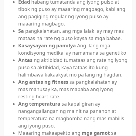
Edad
habang tumatanda ang iyong pulso at
tibok ng puso ay maaaring magbago, kabilang
ang pagiging regular ng iyong pulso ay
maaaring magbago.
Sa
pangkalahatan, ang mga lalaki ay may mas
mataas na rate ng puso kaysa sa mga babae.
Kasaysayan ng pamilya
Ang ilang mga
kondisyong medikal ay namamana sa genetiko
Antas
ng aktibidad tumataas ang rate ng iyong
puso sa aktibidad, kaya tataas ito kung
halimbawa kakaakyat mo pa lang ng hagdan.
Ang antas ng fitness
sa pangkalahatan ay
mas mahusay ka, mas mababa ang iyong
resting heart rate.
Ang temperatura
sa kapaligiran ay
nangangailangan ng mainit na panahon at
temperatura na magbomba nang mas mabilis
ang iyong puso.
Maaaring makaapekto ang
mga gamot
sa