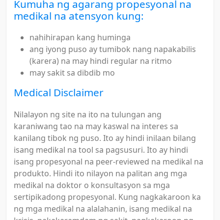
Kumuha ng agarang propesyonal na
medikal na atensyon kung:
nahihirapan kang huminga
ang iyong puso ay tumibok nang napakabilis
(karera) na may hindi regular na ritmo
may sakit sa dibdib mo
Medical Disclaimer
Nilalayon ng site na ito na tulungan ang
karaniwang tao na may kaswal na interes sa
kanilang tibok ng puso. Ito ay hindi inilaan bilang
isang medikal na tool sa pagsusuri. Ito ay hindi
isang propesyonal na peer-reviewed na medikal na
produkto. Hindi ito nilayon na palitan ang mga
medikal na doktor o konsultasyon sa mga
sertipikadong propesyonal. Kung nagkakaroon ka
ng mga medikal na alalahanin, isang medikal na