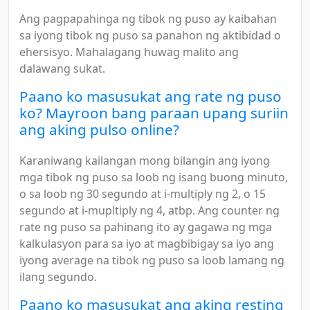
Ang pagpapahinga ng tibok ng puso ay kaibahan
sa iyong tibok ng puso sa panahon ng aktibidad o
ehersisyo. Mahalagang huwag malito ang
dalawang sukat.
Paano ko masusukat ang rate ng puso
ko? Mayroon bang paraan upang suriin
ang aking pulso online?
Karaniwang kailangan mong bilangin ang iyong
mga tibok ng puso sa loob ng isang buong minuto,
o sa loob ng 30 segundo at i-multiply ng 2, o 15
segundo at i-mupltiply ng 4, atbp. Ang counter ng
rate ng puso sa pahinang ito ay gagawa ng mga
kalkulasyon para sa iyo at magbibigay sa iyo ang
iyong average na tibok ng puso sa loob lamang ng
ilang segundo.
Paano ko masusukat ang aking resting