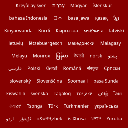
Kreyòl ayisyen
עִברִית
Magyar
íslenskur
bahasa Indonesia
日本
basa jawa
қазақ
ខ្មែរ
Kinyarwanda
Kurdî
Кыргызча
ພາສາລາວ
latviski
lietuvių
lëtzebuergesch
македонски
Malagasy
Melayu
Монгол
မြန်မာ
नेपाली
norsk
پښتو
فارسی
Polski
ਪੰਜਾਬੀ
Română
संस्कृत
Српски
slovenský
Slovenščina
Soomaali
basa Sunda
kiswahili
svenska
Tagalog
тоҷикӣ
தமிழ்
ไทย
ትግሪኛ
Tsonga
Türk
Türkmenler
українська
اردو
ئۇيغۇر
o&#39;zbek
isiXhosa
יידיש
Yoruba