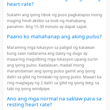
heart rate?
Sukatin ang iyong tibok ng puso pagkatapos mong
maging hindi aktibo sa loob ng mahabang
panahon. Ang 15-30 minuto ay dapat sapat.
Paano ko mahahanap ang aking pulso?
Maraming mga lokasyon sa paligid ng katawan
kung saan nadarama ang daloy ng dugo ay
maaaring magsilbing mga lokasyon upang suriin
ang iyong pulso. Kadalasan, madali mong
maramdaman ang iyong pulso gamit ang iyong
daliri sa gilid ng hinlalaki ng iyong pulso. Maaari ka
ring maglagay ng 2 daliri sa gilid ng iyong leeg, sa
tabi ng iyong windpipe.
Ano ang mga normal na saklaw para sa
resting heart rate?