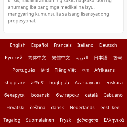
krisis, nakakaramdam ng sakit, nagkakaroon ng
anumang iba pang mga medikal na isyu,
mangyaring kumunsulta sa isang lisensyadong
propesyonal.
English
Español
Français
Italiano
Deutsch
Pусский
简体中文
繁體中文
العربية
日本語
한국
Português
हिन्दी
Tiếng Việt
বাংলা
Afrikaans
shqiptare
አማርኛ
հայերեն
Azərbaycan
euskara
беларускі
bosanski
български
català
Cebuano
Hrvatski
čeština
dansk
Nederlands
eesti keel
Tagalog
Suomalainen
Frysk
ქართული
Ελληνικά