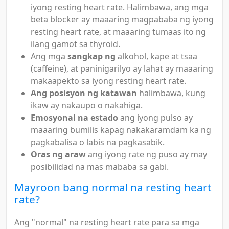
iyong resting heart rate. Halimbawa, ang mga
beta blocker ay maaaring magpababa ng iyong
resting heart rate, at maaaring tumaas ito ng
ilang gamot sa thyroid.
Ang mga
sangkap ng
alkohol, kape at tsaa
(caffeine), at paninigarilyo ay lahat ay maaaring
makaapekto sa iyong resting heart rate.
Ang posisyon ng katawan
halimbawa, kung
ikaw ay nakaupo o nakahiga.
Emosyonal na estado
ang iyong pulso ay
maaaring bumilis kapag nakakaramdam ka ng
pagkabalisa o labis na pagkasabik.
Oras ng araw
ang iyong rate ng puso ay may
posibilidad na mas mababa sa gabi.
Mayroon bang normal na resting heart
rate?
Ang "normal" na resting heart rate para sa mga