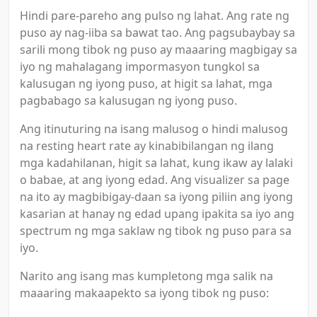
Hindi pare-pareho ang pulso ng lahat. Ang rate ng
puso ay nag-iiba sa bawat tao. Ang pagsubaybay sa
sarili mong tibok ng puso ay maaaring magbigay sa
iyo ng mahalagang impormasyon tungkol sa
kalusugan ng iyong puso, at higit sa lahat, mga
pagbabago sa kalusugan ng iyong puso.
Ang itinuturing na isang malusog o hindi malusog
na resting heart rate ay kinabibilangan ng ilang
mga kadahilanan, higit sa lahat, kung ikaw ay lalaki
o babae, at ang iyong edad. Ang visualizer sa page
na ito ay magbibigay-daan sa iyong piliin ang iyong
kasarian at hanay ng edad upang ipakita sa iyo ang
spectrum ng mga saklaw ng tibok ng puso para sa
iyo.
Narito ang isang mas kumpletong mga salik na
maaaring makaapekto sa iyong tibok ng puso: