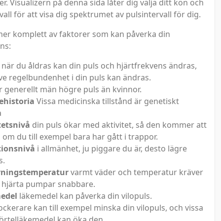
er. Visualizern på denna sida låter dig välja ditt kön och
vall för att visa dig spektrumet av pulsintervall för dig.
mer komplett av faktorer som kan påverka din
ns:
när du åldras kan din puls och hjärtfrekvens ändras,
ive regelbundenhet i din puls kan ändras.
 generellt män högre puls än kvinnor.
ehistoria
Vissa medicinska tillstånd är genetiskt
a
tetsnivå
din puls ökar med aktivitet, så den kommer att
 om du till exempel bara har gått i trappor.
tionsnivå
i allmänhet, ju piggare du är, desto lägre
s.
ningstemperatur
varmt väder och temperatur kräver
tt hjärta pumpar snabbare.
edel
läkemedel kan påverka din vilopuls.
ockerare kan till exempel minska din vilopuls, och vissa
örtelläkemedel kan öka den.