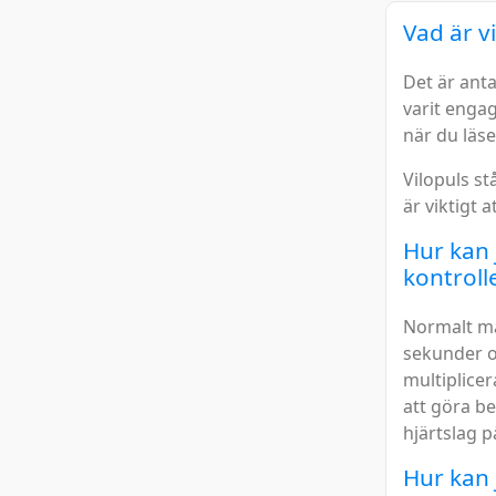
Vad är v
Det är anta
varit engag
när du läser
Vilopuls stå
är viktigt 
Hur kan 
kontroll
Normalt mås
sekunder o
multiplice
att göra be
hjärtslag 
Hur kan 