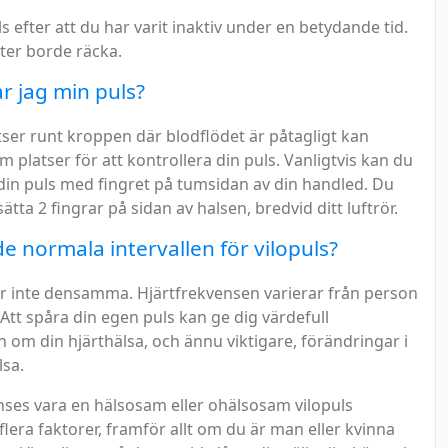
s efter att du har varit inaktiv under en betydande tid.
ter borde räcka.
ar jag min puls?
ser runt kroppen där blodflödet är påtagligt kan
 platser för att kontrollera din puls. Vanligtvis kan du
 din puls med fingret på tumsidan av din handled. Du
ätta 2 fingrar på sidan av halsen, bredvid ditt luftrör.
 de normala intervallen för vilopuls?
 är inte densamma. Hjärtfrekvensen varierar från person
. Att spåra din egen puls kan ge dig värdefull
 om din hjärthälsa, och ännu viktigare, förändringar i
lsa.
ses vara en hälsosam eller ohälsosam vilopuls
flera faktorer, framför allt om du är man eller kvinna