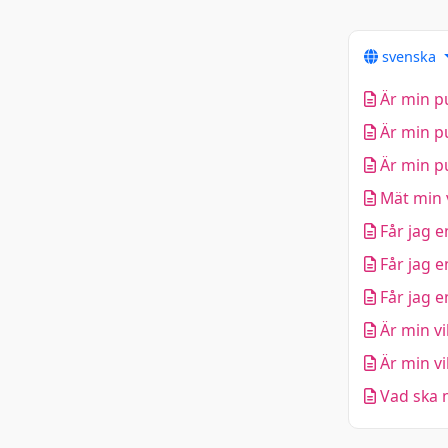
svenska
Är min pu
Är min pu
Är min pu
Mät min v
Får jag e
Får jag e
Får jag e
Är min vi
Är min vi
Vad ska m