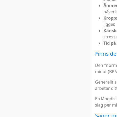
Ämne
påverka
Kropps
ligger.
Känslo
stress
Tid på
Finns de
Den "norma
minut (BPM
Generellt se
arbetar dit
En långdist
slag per mi
Säger mi