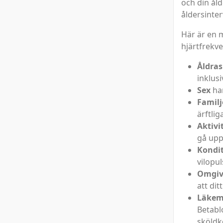
och din åld
åldersinter
Här är en 
hjärtfrekve
Åldras
inklus
Sex
har
Familj
ärftlig
Aktivi
gå upp
Kondi
vilopul
Omgiv
att di
Läkem
Betabl
sköldk