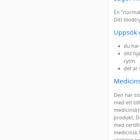
En "normal"
Ditt blodt
Uppsök o
du har
ditt h
rytm
det är
Medicins
Den här si
med ett till
medicinskt
produkt. De
med certif
medicinsk 