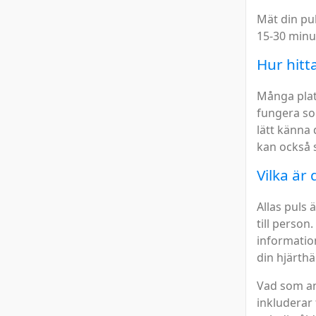
Mät din pul
15-30 minu
Hur hitt
Många plat
fungera som
lätt känna
kan också s
Vilka är
Allas puls
till person
information
din hjärthä
Vad som an
inkluderar 