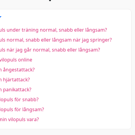
ls under träning normal, snabb eller långsam?
ls normal, snabb eller långsam när jag springer?
ls när jag går normal, snabb eller långsam?
ilopuls online
n ångestattack?
n hjärtattack?
n panikattack?
lopuls för snabb?
lopuls för långsam?
in vilopuls vara?