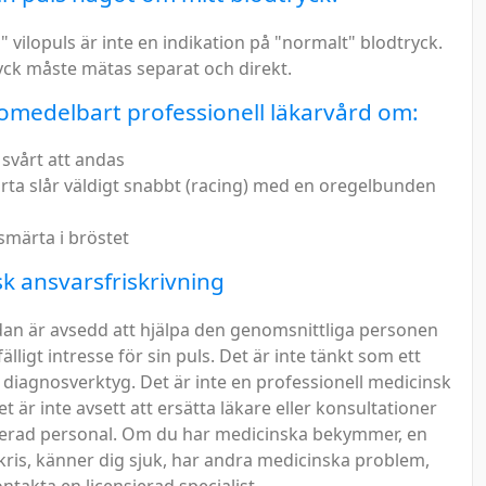
 vilopuls är inte en indikation på "normalt" blodtryck.
ryck måste mätas separat och direkt.
medelbart professionell läkarvård om:
 svårt att andas
järta slår väldigt snabbt (racing) med en oregelbunden
 smärta i bröstet
k ansvarsfriskrivning
dan är avsedd att hjälpa den genomsnittliga personen
fälligt intresse för sin puls. Det är inte tänkt som ett
 diagnosverktyg. Det är inte en professionell medicinsk
t är inte avsett att ersätta läkare eller konsultationer
ierad personal. Om du har medicinska bekymmer, en
kris, känner dig sjuk, har andra medicinska problem,