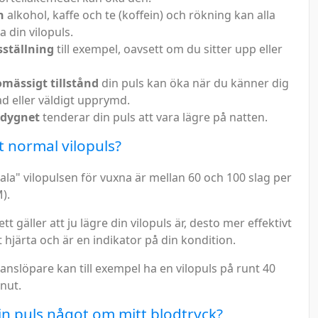
n
alkohol, kaffe och te (koffein) och rökning kan alla
 din vilopuls.
ställning
till exempel, oavsett om du sitter upp eller
mässigt tillstånd
din puls kan öka när du känner dig
ad eller väldigt upprymd.
 dygnet
tenderar din puls att vara lägre på natten.
t normal vilopuls?
la" vilopulsen för vuxna är mellan 60 och 100 slag per
).
tt gäller att ju lägre din vilopuls är, desto mer effektivt
t hjärta och är en indikator på din kondition.
anslöpare kan till exempel ha en vilopuls på runt 40
nut.
n puls något om mitt blodtryck?