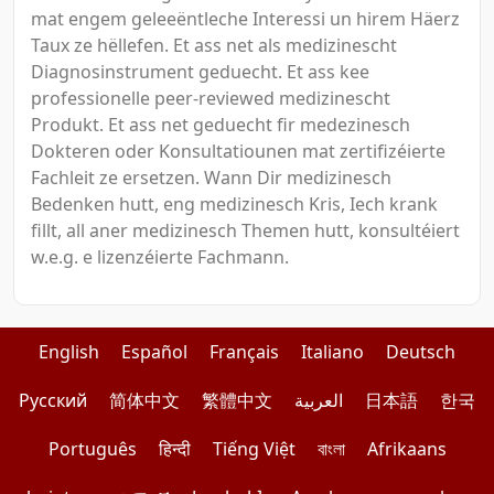
mat engem geleeëntleche Interessi un hirem Häerz
Taux ze hëllefen. Et ass net als medizinescht
Diagnosinstrument geduecht. Et ass kee
professionelle peer-reviewed medizinescht
Produkt. Et ass net geduecht fir medezinesch
Dokteren oder Konsultatiounen mat zertifizéierte
Fachleit ze ersetzen. Wann Dir medizinesch
Bedenken hutt, eng medizinesch Kris, Iech krank
fillt, all aner medizinesch Themen hutt, konsultéiert
w.e.g. e lizenzéierte Fachmann.
English
Español
Français
Italiano
Deutsch
Pусский
简体中文
繁體中文
العربية
日本語
한국
Português
हिन्दी
Tiếng Việt
বাংলা
Afrikaans