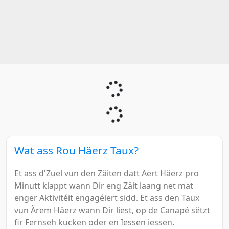
Wat ass Rou Häerz Taux?
Et ass d'Zuel vun den Zäiten datt Äert Häerz pro
Minutt klappt wann Dir eng Zäit laang net mat
enger Aktivitéit engagéiert sidd. Et ass den Taux
vun Ärem Häerz wann Dir liest, op de Canapé sëtzt
fir Fernseh kucken oder en Iessen iessen.