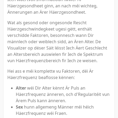
Häerzgesondheet ginn, an nach méi wichteg,
Ännerungen an Ärer Häerzgesondheet.
Wat als gesond oder ongesonde Rescht
Häerzgeschwindegkeet ugesi gëtt, enthält
verschidde Faktoren, besonnesch wann Dir
männlech oder weiblech sidd, an Ären Alter. De
Visualizer op dëser Säit léisst Iech Äert Geschlecht
an Altersbereich auswielen fir Iech de Spektrum
vun Häerzfrequenzbereich fir Iech ze weisen.
Hei ass e méi komplette vu Faktoren, déi Är
Häerzfrequenz beaflosse kënnen:
Alter
wéi Dir Alter kënnt Är Puls an
Häerzfrequenz änneren, och d'Regularitéit vun
Ärem Puls kann änneren.
Sex
hunn allgemeng Männer méi héich
Häerzfrequenz wéi Fraen.