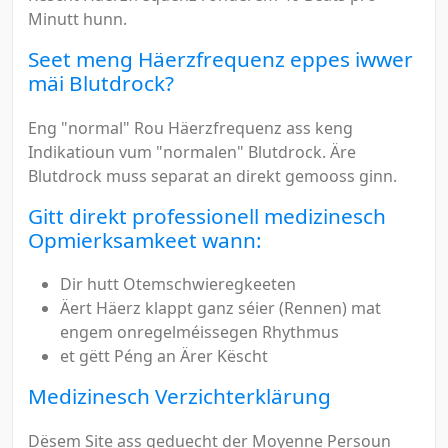
Minutt hunn.
Seet meng Häerzfrequenz eppes iwwer
mäi Blutdrock?
Eng "normal" Rou Häerzfrequenz ass keng
Indikatioun vum "normalen" Blutdrock. Äre
Blutdrock muss separat an direkt gemooss ginn.
Gitt direkt professionell medizinesch
Opmierksamkeet wann:
Dir hutt Otemschwieregkeeten
Äert Häerz klappt ganz séier (Rennen) mat
engem onregelméissegen Rhythmus
et gëtt Péng an Ärer Këscht
Medizinesch Verzichterklärung
Dësem Site ass geduecht der Moyenne Persoun