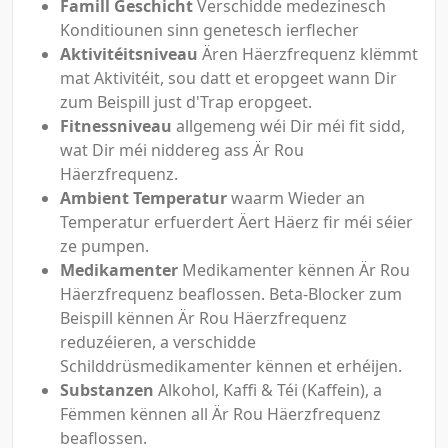
Famill Geschicht
Verschidde medezinesch
Konditiounen sinn genetesch ierflecher
Aktivitéitsniveau
Ären Häerzfrequenz klëmmt
mat Aktivitéit, sou datt et eropgeet wann Dir
zum Beispill just d'Trap eropgeet.
Fitnessniveau
allgemeng wéi Dir méi fit sidd,
wat Dir méi niddereg ass Är Rou
Häerzfrequenz.
Ambient Temperatur
waarm Wieder an
Temperatur erfuerdert Äert Häerz fir méi séier
ze pumpen.
Medikamenter
Medikamenter kënnen Är Rou
Häerzfrequenz beaflossen. Beta-Blocker zum
Beispill kënnen Är Rou Häerzfrequenz
reduzéieren, a verschidde
Schilddrüsmedikamenter kënnen et erhéijen.
Substanzen
Alkohol, Kaffi & Téi (Kaffein), a
Fëmmen kënnen all Är Rou Häerzfrequenz
beaflossen.