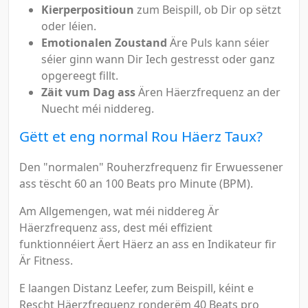
Kierperpositioun
zum Beispill, ob Dir op sëtzt
oder léien.
Emotionalen Zoustand
Äre Puls kann séier
séier ginn wann Dir Iech gestresst oder ganz
opgereegt fillt.
Zäit vum Dag ass
Ären Häerzfrequenz an der
Nuecht méi niddereg.
Gëtt et eng normal Rou Häerz Taux?
Den "normalen" Rouherzfrequenz fir Erwuessener
ass tëscht 60 an 100 Beats pro Minute (BPM).
Am Allgemengen, wat méi niddereg Är
Häerzfrequenz ass, dest méi effizient
funktionnéiert Äert Häerz an ass en Indikateur fir
Är Fitness.
E laangen Distanz Leefer, zum Beispill, kéint e
Rescht Häerzfrequenz ronderëm 40 Beats pro