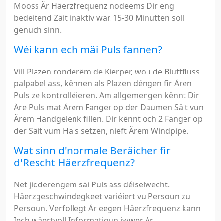
Mooss Är Häerzfrequenz nodeems Dir eng
bedeitend Zäit inaktiv war. 15-30 Minutten soll
genuch sinn.
Wéi kann ech mäi Puls fannen?
Vill Plazen ronderëm de Kierper, wou de Bluttfluss
palpabel ass, kënnen als Plazen déngen fir Ären
Puls ze kontrolléieren. Am allgemengen kënnt Dir
Äre Puls mat Ärem Fanger op der Daumen Säit vun
Ärem Handgelenk fillen. Dir kënnt och 2 Fanger op
der Säit vum Hals setzen, nieft Ärem Windpipe.
Wat sinn d'normale Beräicher fir
d'Rescht Häerzfrequenz?
Net jidderengem säi Puls ass déiselwecht.
Häerzgeschwindegkeet variéiert vu Persoun zu
Persoun. Verfollegt Är eegen Häerzfrequenz kann
Iech wäertvoll Informatioun iwwer Är