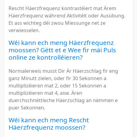
Rescht Häerzfrequenz kontrastéiert mat Ärem
Häerzfrequenz während Aktivitéit oder Ausübung.
Et ass wichteg déi zwou Miessunge net ze
verwiesselen.
Wéi kann ech meng Häerzfrequenz
moossen? Gëtt et e Wee fir mäi Puls
online ze kontrolléieren?
Normalerweis musst Dir Är Häerzschlag fir eng
ganz Minutt zielen, oder fir 30 Sekonnen a
multiplizéieren mat 2, oder 15 Sekonnen a
multiplizéieren mat 4, asw. Ären
duerchschnëttleche Häerzschlag an nëmmen e
puer Sekonnen.
Wéi kann ech meng Rescht
Häerzfrequenz moossen?