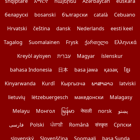
shqiptare
አማርኛ
հայերեն
Azərbaycan
euskara
беларускі
bosanski
български
català
Cebuano
Hrvatski
čeština
dansk
Nederlands
eesti keel
Tagalog
Suomalainen
Frysk
ქართული
Ελληνικά
Kreyòl ayisyen
עִברִית
Magyar
íslenskur
bahasa Indonesia
日本
basa jawa
қазақ
ខ្មែរ
Kinyarwanda
Kurdî
Кыргызча
ພາສາລາວ
latviski
lietuvių
lëtzebuergesch
македонски
Malagasy
Melayu
Монгол
မြန်မာ
नेपाली
norsk
پښتو
فارسی
Polski
ਪੰਜਾਬੀ
Română
संस्कृत
Српски
slovenský
Slovenščina
Soomaali
basa Sunda