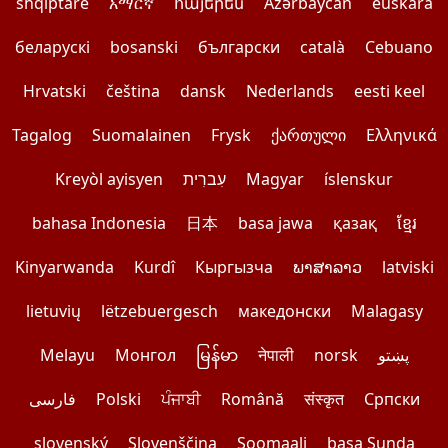
shqiptare
አማርኛ
հայերեն
Azərbaycan
euskara
беларускі
bosanski
български
català
Cebuano
Hrvatski
čeština
dansk
Nederlands
eesti keel
Tagalog
Suomalainen
Frysk
ქართული
Ελληνικά
Kreyòl ayisyen
עִברִית
Magyar
íslenskur
bahasa Indonesia
日本
basa jawa
қазақ
ខ្មែរ
Kinyarwanda
Kurdî
Кыргызча
ພາສາລາວ
latviski
lietuvių
lëtzebuergesch
македонски
Malagasy
Melayu
Монгол
မြန်မာ
नेपाली
norsk
پښتو
فارسی
Polski
ਪੰਜਾਬੀ
Română
संस्कृत
Српски
slovenský
Slovenščina
Soomaali
basa Sunda