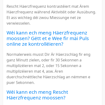
Rescht Häerzfrequenz kontrastéiert mat Ärem
Häerzfrequenz während Aktivitéit oder Ausübung.
Et ass wichteg déi zwou Miessunge net ze
verwiesselen.
Wéi kann ech meng Häerzfrequenz
moossen? Gëtt et e Wee fir mäi Puls
online ze kontrolléieren?
Normalerweis musst Dir Är Häerzschlag fir eng
ganz Minutt zielen, oder fir 30 Sekonnen a
multiplizéieren mat 2, oder 15 Sekonnen a
multiplizéieren mat 4, asw. Ären
duerchschnëttleche Häerzschlag an nëmmen e
puer Sekonnen.
Wéi kann ech meng Rescht
Häerzfrequenz moossen?