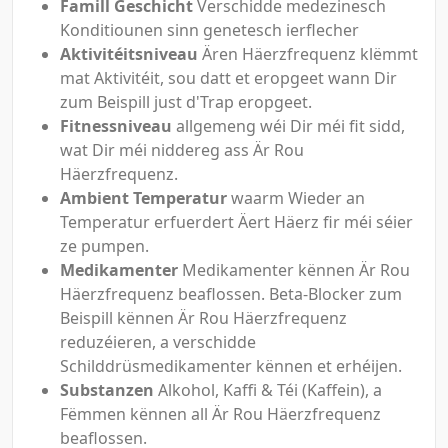
Famill Geschicht
Verschidde medezinesch
Konditiounen sinn genetesch ierflecher
Aktivitéitsniveau
Ären Häerzfrequenz klëmmt
mat Aktivitéit, sou datt et eropgeet wann Dir
zum Beispill just d'Trap eropgeet.
Fitnessniveau
allgemeng wéi Dir méi fit sidd,
wat Dir méi niddereg ass Är Rou
Häerzfrequenz.
Ambient Temperatur
waarm Wieder an
Temperatur erfuerdert Äert Häerz fir méi séier
ze pumpen.
Medikamenter
Medikamenter kënnen Är Rou
Häerzfrequenz beaflossen. Beta-Blocker zum
Beispill kënnen Är Rou Häerzfrequenz
reduzéieren, a verschidde
Schilddrüsmedikamenter kënnen et erhéijen.
Substanzen
Alkohol, Kaffi & Téi (Kaffein), a
Fëmmen kënnen all Är Rou Häerzfrequenz
beaflossen.