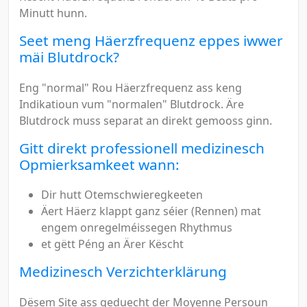
Minutt hunn.
Seet meng Häerzfrequenz eppes iwwer
mäi Blutdrock?
Eng "normal" Rou Häerzfrequenz ass keng
Indikatioun vum "normalen" Blutdrock. Äre
Blutdrock muss separat an direkt gemooss ginn.
Gitt direkt professionell medizinesch
Opmierksamkeet wann:
Dir hutt Otemschwieregkeeten
Äert Häerz klappt ganz séier (Rennen) mat
engem onregelméissegen Rhythmus
et gëtt Péng an Ärer Këscht
Medizinesch Verzichterklärung
Dësem Site ass geduecht der Moyenne Persoun