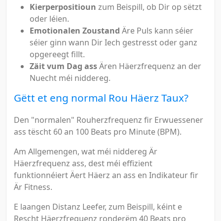
Kierperpositioun
zum Beispill, ob Dir op sëtzt
oder léien.
Emotionalen Zoustand
Äre Puls kann séier
séier ginn wann Dir Iech gestresst oder ganz
opgereegt fillt.
Zäit vum Dag ass
Ären Häerzfrequenz an der
Nuecht méi niddereg.
Gëtt et eng normal Rou Häerz Taux?
Den "normalen" Rouherzfrequenz fir Erwuessener
ass tëscht 60 an 100 Beats pro Minute (BPM).
Am Allgemengen, wat méi niddereg Är
Häerzfrequenz ass, dest méi effizient
funktionnéiert Äert Häerz an ass en Indikateur fir
Är Fitness.
E laangen Distanz Leefer, zum Beispill, kéint e
Rescht Häerzfrequenz ronderëm 40 Beats pro