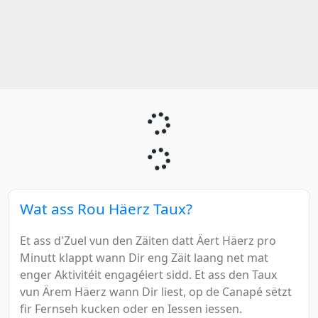
Wat ass Rou Häerz Taux?
Et ass d'Zuel vun den Zäiten datt Äert Häerz pro
Minutt klappt wann Dir eng Zäit laang net mat
enger Aktivitéit engagéiert sidd. Et ass den Taux
vun Ärem Häerz wann Dir liest, op de Canapé sëtzt
fir Fernseh kucken oder en Iessen iessen.