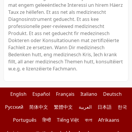
mat engem geleeëntleche Interessi un hirem Häerz
Taux ze hëllefen. Et ass net als medizinescht
Diagnosinstrument geduecht. Et ass kee
professionelle peer-reviewed medizinescht
Produkt. Et ass net geduecht fir medezinesch
Dokteren oder Konsultatiounen mat zertifizéierte
Fachleit ze ersetzen. Wann Dir medizinesch
Bedenken hutt, eng medizinesch Kris, Iech krank
fillt, all aner medizinesch Themen hutt, konsultéiert
w.e.g. e lizenzéierte Fachmann.
English
Español
Français
Italiano
Deutsch
Pусский
简体中文
繁體中文
العربية
日本語
한국
Português
हिन्दी
Tiếng Việt
বাংলা
Afrikaans