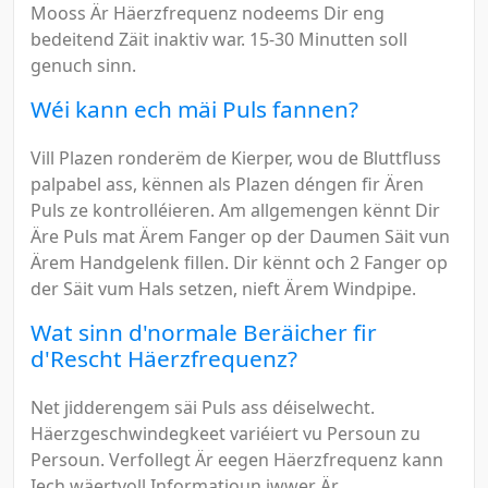
Mooss Är Häerzfrequenz nodeems Dir eng
bedeitend Zäit inaktiv war. 15-30 Minutten soll
genuch sinn.
Wéi kann ech mäi Puls fannen?
Vill Plazen ronderëm de Kierper, wou de Bluttfluss
palpabel ass, kënnen als Plazen déngen fir Ären
Puls ze kontrolléieren. Am allgemengen kënnt Dir
Äre Puls mat Ärem Fanger op der Daumen Säit vun
Ärem Handgelenk fillen. Dir kënnt och 2 Fanger op
der Säit vum Hals setzen, nieft Ärem Windpipe.
Wat sinn d'normale Beräicher fir
d'Rescht Häerzfrequenz?
Net jidderengem säi Puls ass déiselwecht.
Häerzgeschwindegkeet variéiert vu Persoun zu
Persoun. Verfollegt Är eegen Häerzfrequenz kann
Iech wäertvoll Informatioun iwwer Är