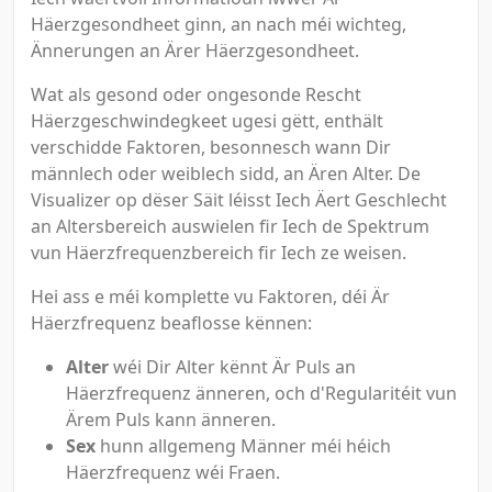
Häerzgesondheet ginn, an nach méi wichteg,
Ännerungen an Ärer Häerzgesondheet.
Wat als gesond oder ongesonde Rescht
Häerzgeschwindegkeet ugesi gëtt, enthält
verschidde Faktoren, besonnesch wann Dir
männlech oder weiblech sidd, an Ären Alter. De
Visualizer op dëser Säit léisst Iech Äert Geschlecht
an Altersbereich auswielen fir Iech de Spektrum
vun Häerzfrequenzbereich fir Iech ze weisen.
Hei ass e méi komplette vu Faktoren, déi Är
Häerzfrequenz beaflosse kënnen:
Alter
wéi Dir Alter kënnt Är Puls an
Häerzfrequenz änneren, och d'Regularitéit vun
Ärem Puls kann änneren.
Sex
hunn allgemeng Männer méi héich
Häerzfrequenz wéi Fraen.