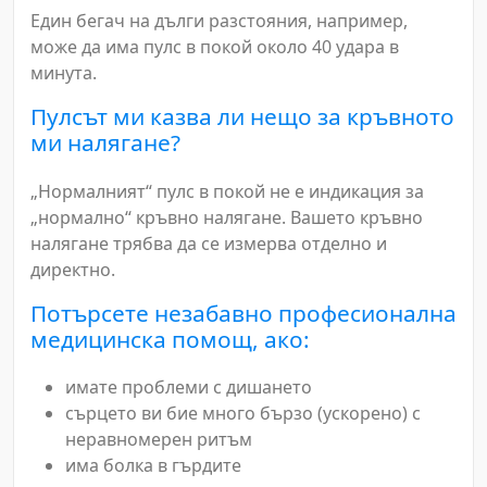
Един бегач на дълги разстояния, например,
може да има пулс в покой около 40 удара в
минута.
Пулсът ми казва ли нещо за кръвното
ми налягане?
„Нормалният“ пулс в покой не е индикация за
„нормално“ кръвно налягане. Вашето кръвно
налягане трябва да се измерва отделно и
директно.
Потърсете незабавно професионална
медицинска помощ, ако:
имате проблеми с дишането
сърцето ви бие много бързо (ускорено) с
неравномерен ритъм
има болка в гърдите