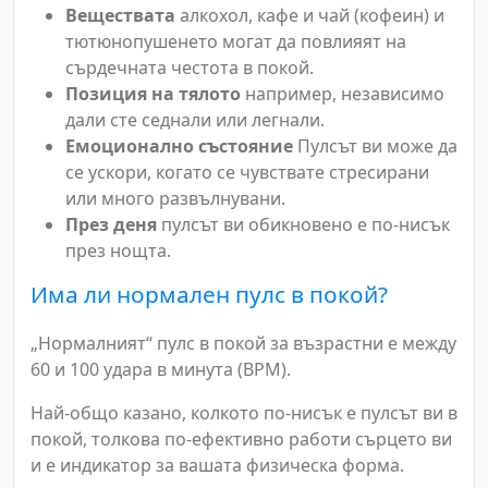
Веществата
алкохол, кафе и чай (кофеин) и
тютюнопушенето могат да повлияят на
сърдечната честота в покой.
Позиция на тялото
например, независимо
дали сте седнали или легнали.
Емоционално състояние
Пулсът ви може да
се ускори, когато се чувствате стресирани
или много развълнувани.
През деня
пулсът ви обикновено е по-нисък
през нощта.
Има ли нормален пулс в покой?
„Нормалният“ пулс в покой за възрастни е между
60 и 100 удара в минута (BPM).
Най-общо казано, колкото по-нисък е пулсът ви в
покой, толкова по-ефективно работи сърцето ви
и е индикатор за вашата физическа форма.