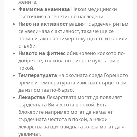
жените.
Фамилна анамнеза
Някои медицински
състояния са генетично наследени
Ниво на активност
вашият сърдечен ритъм
се увеличава с активност, така че ще се
повиши, ако например току-що сте изкачили
стълби.
Нивото на фитнес
обикновено колкото по-
добре сте, толкова по-нисък е пулсът ви в
покой.
Температурата
на околната среда Горещото
време и температурата изискват сърцето ви
да изпомпва по-бързо.
Лекарства
Лекарствата могат да повлияят
сърдечната Ви честота в покой. Бета-
блокерите например могат да намалят
сърдечната честота в покой, а някои
лекарства за щитовидната жлеза могат да я
увеличат.