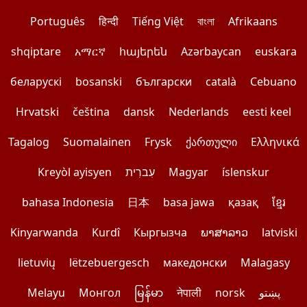
Português
हिन्दी
Tiếng Việt
বাংলা
Afrikaans
shqiptare
አማርኛ
հայերեն
Azərbaycan
euskara
беларускі
bosanski
български
català
Cebuano
Hrvatski
čeština
dansk
Nederlands
eesti keel
Tagalog
Suomalainen
Frysk
ქართული
Ελληνικά
Kreyòl ayisyen
עִברִית
Magyar
íslenskur
bahasa Indonesia
日本
basa jawa
қазақ
ខ្មែរ
Kinyarwanda
Kurdî
Кыргызча
ພາສາລາວ
latviski
lietuvių
lëtzebuergesch
македонски
Malagasy
Melayu
Монгол
မြန်မာ
नेपाली
norsk
پښتو