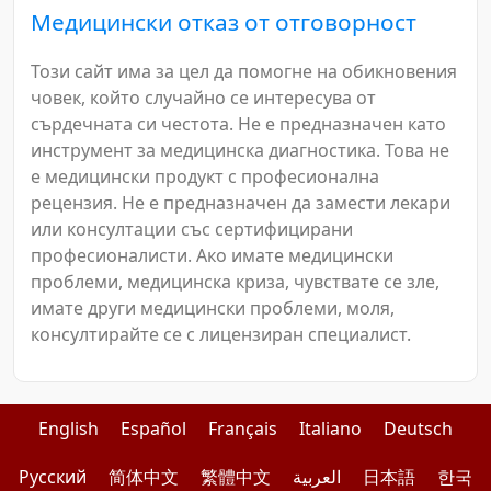
Медицински отказ от отговорност
Този сайт има за цел да помогне на обикновения
човек, който случайно се интересува от
сърдечната си честота. Не е предназначен като
инструмент за медицинска диагностика. Това не
е медицински продукт с професионална
рецензия. Не е предназначен да замести лекари
или консултации със сертифицирани
професионалисти. Ако имате медицински
проблеми, медицинска криза, чувствате се зле,
имате други медицински проблеми, моля,
консултирайте се с лицензиран специалист.
English
Español
Français
Italiano
Deutsch
Pусский
简体中文
繁體中文
العربية
日本語
한국