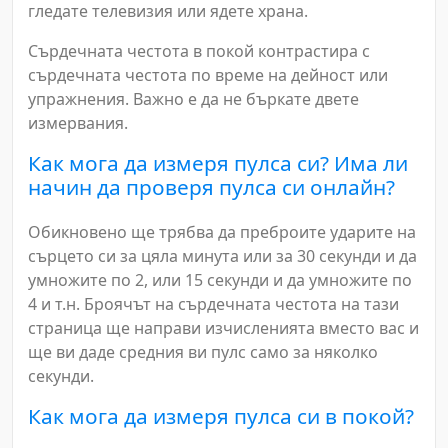
гледате телевизия или ядете храна.
Сърдечната честота в покой контрастира с
сърдечната честота по време на дейност или
упражнения. Важно е да не бъркате двете
измервания.
Как мога да измеря пулса си? Има ли
начин да проверя пулса си онлайн?
Обикновено ще трябва да преброите ударите на
сърцето си за цяла минута или за 30 секунди и да
умножите по 2, или 15 секунди и да умножите по
4 и т.н. Броячът на сърдечната честота на тази
страница ще направи изчисленията вместо вас и
ще ви даде средния ви пулс само за няколко
секунди.
Как мога да измеря пулса си в покой?