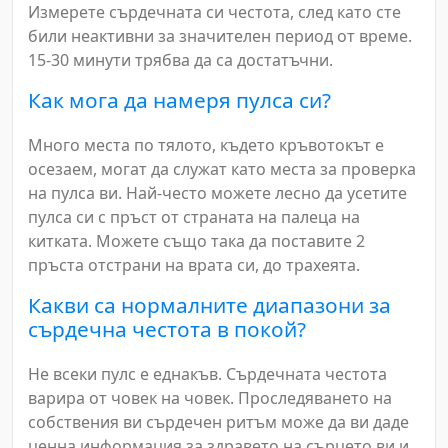
Измерете сърдечната си честота, след като сте
били неактивни за значителен период от време.
15-30 минути трябва да са достатъчни.
Как мога да намеря пулса си?
Много места по тялото, където кръвотокът е
осезаем, могат да служат като места за проверка
на пулса ви. Най-често можете лесно да усетите
пулса си с пръст от страната на палеца на
китката. Можете също така да поставите 2
пръста отстрани на врата си, до трахеята.
Какви са нормалните диапазони за
сърдечна честота в покой?
Не всеки пулс е еднакъв. Сърдечната честота
варира от човек на човек. Проследяването на
собствения ви сърдечен ритъм може да ви даде
ценна информация за здравето на сърцето ви и