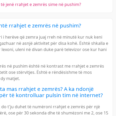
të jenë rrahjet e zemrës sime në pushim?
htë rrahjet e zemrës në pushim?
i i herëve që zemra juaj rreh në minutë kur nuk keni
azhuar në asnjë aktivitet për disa kohë. Është shkalla e
lexoni, uleni në divan duke parë televizor ose kur hani
mrës në pushim është në kontrast me rrahjet e zemrës
itetit ose stërvitjes. Është e rëndësishme të mos
 dy matjet.
ta mas rrahjet e zemrës? A ka ndonjë
ër të kontrolluar pulsin tim në internet?
 do t'ju duhet të numëroni rrahjet e zemrës për një
tërë, ose për 30 sekonda dhe të shumëzoni me 2, ose 15