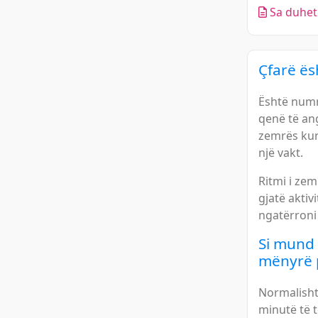
Sa duhet 
Çfarë ës
Është numr
qenë të ang
zemrës kur 
një vakt.
Ritmi i ze
gjatë aktiv
ngatërroni
Si mund 
mënyrë p
Normalisht
minutë të 