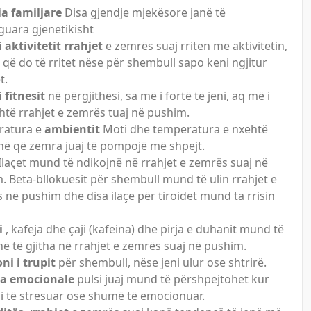
ia familjare
Disa gjendje mjekësore janë të
guara gjenetikisht
i aktivitetit rrahjet
e zemrës suaj rriten me aktivitetin,
 që do të rritet nëse për shembull sapo keni ngjitur
t.
i fitnesit
në përgjithësi, sa më i fortë të jeni, aq më i
shtë rrahjet e zemrës tuaj në pushim.
ratura e
ambientit
Moti dhe temperatura e nxehtë
në që zemra juaj të pompojë më shpejt.
Ilaçet mund të ndikojnë në rrahjet e zemrës suaj në
. Beta-bllokuesit për shembull mund të ulin rrahjet e
 në pushim dhe disa ilaçe për tiroidet mund ta rrisin
i
, kafeja dhe çaji (kafeina) dhe pirja e duhanit mund të
në të gjitha në rrahjet e zemrës suaj në pushim.
ni i trupit
për shembull, nëse jeni ulur ose shtrirë.
ja emocionale
pulsi juaj mund të përshpejtohet kur
i të stresuar ose shumë të emocionuar.