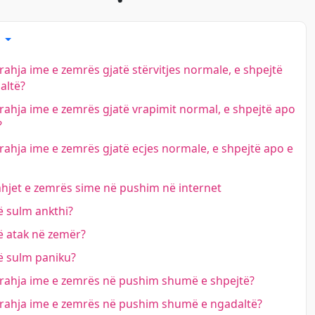
e
rahja ime e zemrës gjatë stërvitjes normale, e shpejtë
altë?
rahja ime e zemrës gjatë vrapimit normal, e shpejtë apo
?
rahja ime e zemrës gjatë ecjes normale, e shpejtë apo e
hjet e zemrës sime në pushim në internet
 sulm ankthi?
ë atak në zemër?
ë sulm paniku?
rrahja ime e zemrës në pushim shumë e shpejtë?
rrahja ime e zemrës në pushim shumë e ngadaltë?