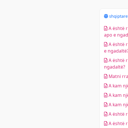
shqiptar
A është r
apo e ngad
A është r
e ngadaltë
A është r
ngadaltë?
Matni rra
A kam një
A kam nj
A kam nj
A është 
A është 