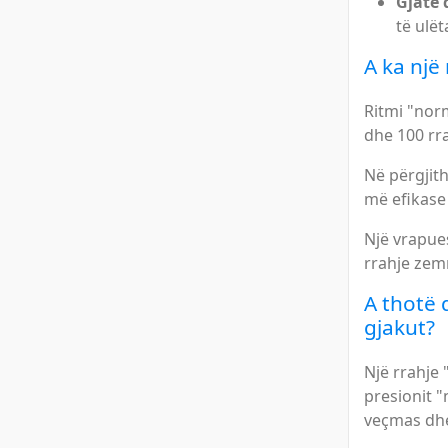
Gjatë 
të ulët
A ka një
Ritmi "norm
dhe 100 rr
Në përgjith
më efikase 
Një vrapues
rrahje zem
A thotë 
gjakut?
Një rrahje
presionit "
veçmas dhe