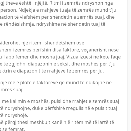
të gjithëve është i njëjtë. Ritmi i zemrës ndryshon nga
 person. Ndjekja e rrahjeve tuaja të zemrës mund t'ju
macion të vlefshëm për shëndetin e zemrës suaj, dhe
 rëndësishmja, ndryshime në shëndetin tuaj të
siderohet një ritëm i shëndetshëm ose i
hëm i zemrës përfshin disa faktorë, veçanërisht nëse
ull apo femër dhe mosha juaj. Vizualizuesi në këtë faqe
ojë të zgjidhni diapazonin e seksit dhe moshës për t'ju
ktrin e diapazonit të rrahjeve të zemrës për ju.
 një më e plotë e faktorëve që mund të ndikojnë në
emrës suaj:
a
me kalimin e moshës, pulsi dhe rrahjet e zemrës suaj
ë ndryshojnë, duke përfshirë rregullsinë e pulsit tuaj
ë ndryshojë.
ë përgjithësi meshkujt kanë një ritëm më të lartë të
 se femrat.