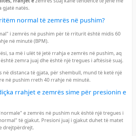
ditës, rrahjet e
zemrës suaj kanë tendencë të jenë më
a gjatë natës.
 ritëm normal të zemrës në pushim?
al" i zemrës në pushim për të rriturit është midis 60
ahje në minutë (BPM).
ësi, sa më i ulët të jetë rrahja e zemrës në pushim, aq
është zemra juaj dhe është një tregues i aftësisë suaj.
 në distanca të gjata, për shembull, mund të ketë një
re në pushim rreth 40 rrahje në minutë.
diçka rrahjet e zemrës sime për presionin e
 "normale" e zemrës në pushim nuk është një tregues i
normal" të gjakut. Presioni juaj i gjakut duhet të matet
 drejtpërdrejt.