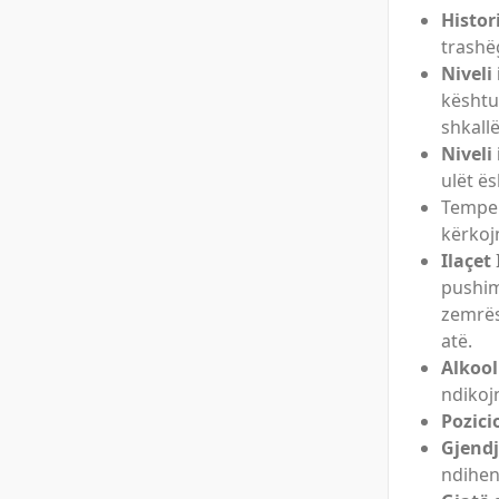
Histor
trashë
Niveli 
kështu
shkallë
Niveli 
ulët ë
Tempe
kërkoj
Ilaçet
pushim
zemrës
atë.
Alkool
ndikoj
Pozicio
Gjend
ndihen