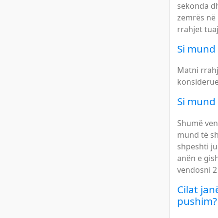
sekonda dhe
zemrës në k
rrahjet tu
Si mund 
Matni rrahj
konsiderue
Si mund 
Shumë vend
mund të shë
shpeshti ju
anën e gish
vendosni 2 
Cilat ja
pushim?