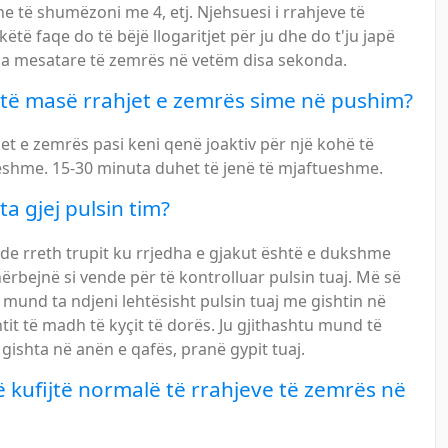
 të shumëzoni me 4, etj. Njehsuesi i rrahjeve të
ëtë faqe do të bëjë llogaritjet për ju dhe do t'ju japë
aja mesatare të zemrës në vetëm disa sekonda.
të masë rrahjet e zemrës sime në pushim?
et e zemrës pasi keni qenë joaktiv për një kohë të
shme. 15-30 minuta duhet të jenë të mjaftueshme.
ta gjej pulsin tim?
e rreth trupit ku rrjedha e gjakut është e dukshme
rbejnë si vende për të kontrolluar pulsin tuaj. Më së
 mund ta ndjeni lehtësisht pulsin tuaj me gishtin në
tit të madh të kyçit të dorës. Ju gjithashtu mund të
gishta në anën e qafës, pranë gypit tuaj.
në kufijtë normalë të rrahjeve të zemrës në