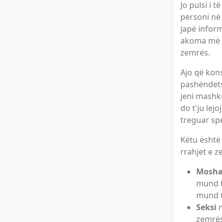
Jo pulsi i 
personi në
japë infor
akoma më e
zemrës.
Ajo që kon
pashëndets
jeni mashk
do t'ju lej
treguar spe
Këtu është
rrahjet e z
Mosh
mund t
mund t
Seksi
n
zemrës