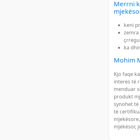
Merrni 
mjekëso
keni p
zemra 
çrregul
ka dhi
Mohim M
Kjo faqe k
interes të 
menduar si
produkt mj
synohet të
të certifik
mjekësore,
mjekësor, j