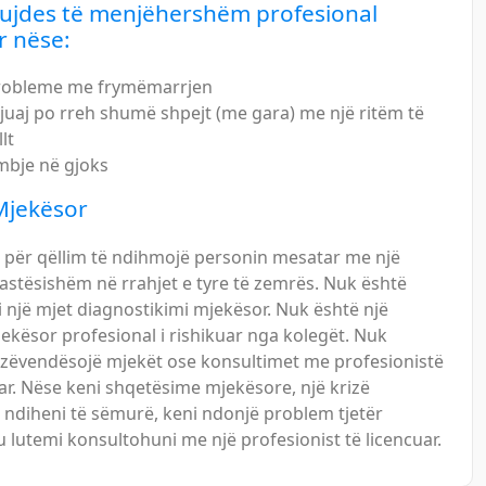
kujdes të menjëhershëm profesional
r nëse:
robleme me frymëmarrjen
juaj po rreh shumë shpejt (me gara) me një ritëm të
lt
mbje në gjoks
jekësor
a për qëllim të ndihmojë personin mesatar me një
rastësishëm në rrahjet e tyre të zemrës. Nuk është
 një mjet diagnostikimi mjekësor. Nuk është një
ekësor profesional i rishikuar nga kolegët. Nuk
 zëvendësojë mjekët ose konsultimet me profesionistë
uar. Nëse keni shqetësime mjekësore, një krizë
 ndiheni të sëmurë, keni ndonjë problem tjetër
u lutemi konsultohuni me një profesionist të licencuar.