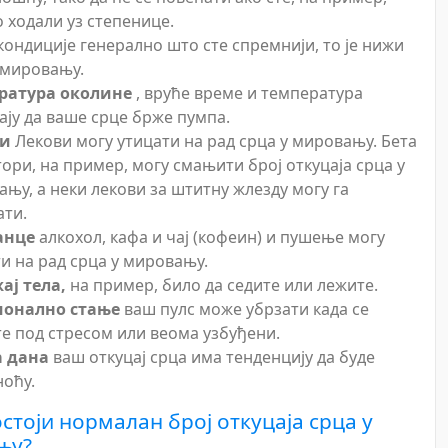
 ходали уз степенице.
кондиције генерално што сте спремнији, то је нижи
 мировању.
ратура околине
, вруће време и температура
ају да ваше срце брже пумпа.
ви
Лекови могу утицати на рад срца у мировању. Бета
ори, на пример, могу смањити број откуцаја срца у
њу, а неки лекови за штитну жлезду могу га
ати.
анце
алкохол, кафа и чај (кофеин) и пушење могу
и на рад срца у мировању.
ај тела,
на пример, било да седите или лежите.
онално стање
ваш пулс може убрзати када се
е под стресом или веома узбуђени.
а дана
ваш откуцај срца има тенденцију да буде
ноћу.
остоји нормалан број откуцаја срца у
њу?