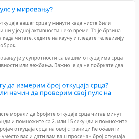
пулс у мировању?
 откуцаја вашег срца у минути када нисте били
 ни у једној активности неко време. То је брзина
 када читате, седите на каучу и гледате телевизију
 оброк.
ровању је у супротности са вашим откуцајима срца
ивности или вежбања. Важно је да не побркате два
гу да измерим број откуцаја срца?
 ли начин да проверим свој пулс на
сте морали да бројите откуцаје срца читав минут
унди и помножите са 2, или 15 секунди и помножите
 Бројач откуцаја срца на овој страници ће обавити
уместо вас и дати вам ваш просечан број откуцаја