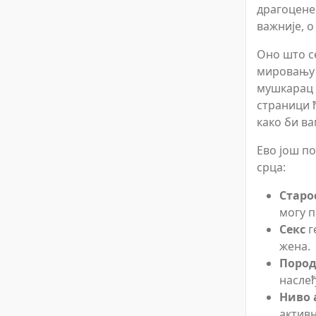
драгоцене
важније, 
Оно што с
мировању у
мушкарац 
страници ћ
како би ва
Ево још по
срца:
Старо
могу п
Секс
г
жена.
Пород
насле
Ниво 
активн