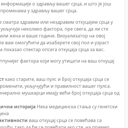
 информације о здрављу вашег срца, и што је још
о променама у здрављу вашег срца.
е сматра здравим или нездравим откуцајем срца у
кључује неколико фактора, пре свега, да ли сте
или жена и ваше године. Визуализатор на овој
е вам омогућити да изаберете свој пол и узраст
м показао спектар опсега откуцаја срца за вас.
тпунијег фактора који могу утицати на ваш откуцај
ст
како старите, ваш пулс и број откуцаја срца се
роменити, укључујући и правилност вашег пулса.
енерално мушкарци имају већи број откуцаја срца од
ична историја
Нека медицинска стања су генетски
ђена
активности
ваш откуцај срца се повећава са
ошћу, тако да ће се повећати ако сте, на пример,