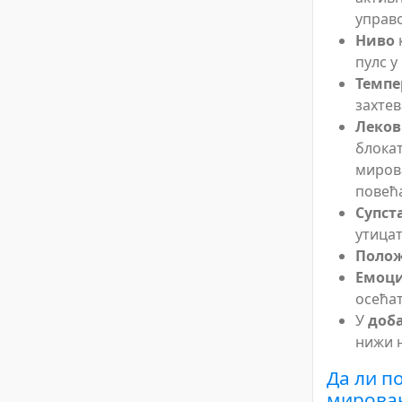
управо
Ниво
пулс у
Темпе
захтев
Леко
блокат
мирова
повећ
Супст
утицат
Полож
Емоци
осећат
У
доб
нижи 
Да ли п
мирова