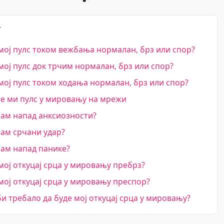
 мој пулс током вежбања нормалан, брз или спор?
 мој пулс док трчим нормалан, брз или спор?
 мој пулс током ходања нормалан, брз или спор?
е ми пулс у мировању на мрежи
ам напад анксиозности?
ам срчани удар?
ам напад панике?
 мој откуцај срца у мировању пребрз?
 мој откуцај срца у мировању преспор?
и требало да буде мој откуцај срца у мировању?