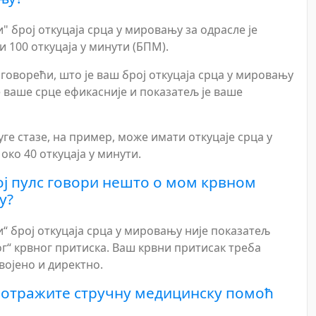
 број откуцаја срца у мировању за одрасле је
и 100 откуцаја у минути (БПМ).
говорећи, што је ваш број откуцаја срца у мировању
е ваше срце ефикасније и показатељ је ваше
уге стазе, на пример, може имати откуцаје срца у
ко 40 откуцаја у минути.
ој пулс говори нешто о мом крвном
у?
“ број откуцаја срца у мировању није показатељ
г“ крвног притиска. Ваш крвни притисак треба
војено и директно.
отражите стручну медицинску помоћ