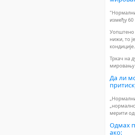
"Нормални"
између 60 
Уопштено 
нижи, то ј
кондиције.
Тркач на д
мировању о
Да ли м
притиск
„Нормални
„нормално
мерити од
Одмах п
ако: