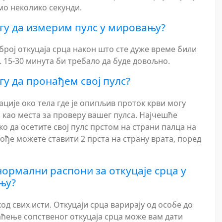
мо неколико секунди.
гу да измерим пулс у мировању?
број откуцаја срца након што сте дуже време били
 15-30 минута би требало да буде довољно.
гу да пронађем свој пулс?
ције око тела где је опипљив проток крви могу
 као места за проверу вашег пулса. Најчешће
о да осетите свој пулс прстом на страни палца на
кође можете ставити 2 прста на страну врата, поред
 нормални распони за откуцаје срца у
њу?
код свих исти. Откуцаји срца варирају од особе до
аћење сопственог откуцаја срца може вам дати