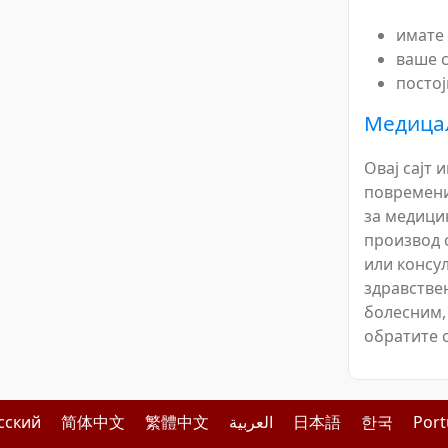
имате
ваше с
постој
Медица
Овај сајт 
повремени
за медици
производ 
или консу
здравстве
болесним,
обратите 
сский
简体中文
繁體中文
العربية
日本語
한국
Por