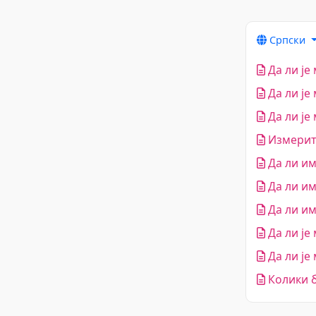
Српски
Да ли је
Да ли је
Да ли је
Измерит
Да ли им
Да ли им
Да ли им
Да ли је
Да ли је
Колики б