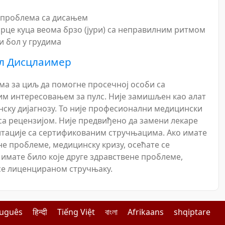
 проблема са дисањем
рце куца веома брзо (јури) са неправилним ритмом
и бол у грудима
л Дисцлаимер
има за циљ да помогне просечној особи са
м интересовањем за пулс. Није замишљен као алат
нску дијагнозу. То није професионални медицински
са рецензијом. Није предвиђено да замени лекаре
лтације са сертификованим стручњацима. Ако имате
не проблеме, медицинску кризу, осећате се
 имате било које друге здравствене проблеме,
се лиценцираном стручњаку.
tuguês
हिन्दी
Tiếng Việt
বাংলা
Afrikaans
shqiptare