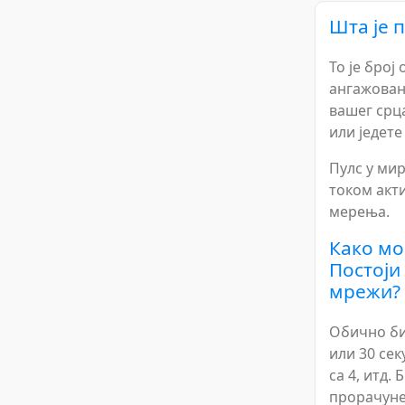
Шта је 
То је број
ангажовани
вашег срца
или једете
Пулс у ми
током акт
мерења.
Како мо
Постоји
мрежи?
Обично би
или 30 сек
са 4, итд.
прорачуне 