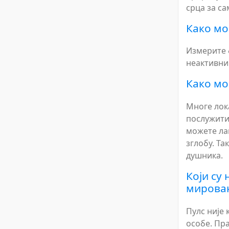
срца за са
Како мо
Измерите 
неактивни.
Како мо
Многе лока
послужити
можете лак
зглобу. Та
душника.
Који су
мирова
Пулс није 
особе. Пр