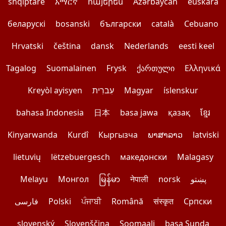
shqiptare
አማርኛ
հայերեն
Azərbaycan
euskara
беларускі
bosanski
български
català
Cebuano
Hrvatski
čeština
dansk
Nederlands
eesti keel
Tagalog
Suomalainen
Frysk
ქართული
Ελληνικά
Kreyòl ayisyen
עִברִית
Magyar
íslenskur
bahasa Indonesia
日本
basa jawa
қазақ
ខ្មែរ
Kinyarwanda
Kurdî
Кыргызча
ພາສາລາວ
latviski
lietuvių
lëtzebuergesch
македонски
Malagasy
Melayu
Монгол
မြန်မာ
नेपाली
norsk
پښتو
فارسی
Polski
ਪੰਜਾਬੀ
Română
संस्कृत
Српски
slovenský
Slovenščina
Soomaali
basa Sunda