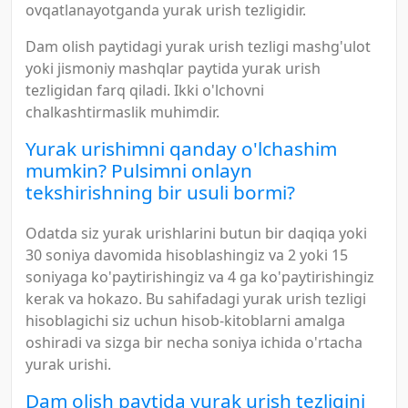
ovqatlanayotganda yurak urish tezligidir.
Dam olish paytidagi yurak urish tezligi mashg'ulot
yoki jismoniy mashqlar paytida yurak urish
tezligidan farq qiladi. Ikki o'lchovni
chalkashtirmaslik muhimdir.
Yurak urishimni qanday o'lchashim
mumkin? Pulsimni onlayn
tekshirishning bir usuli bormi?
Odatda siz yurak urishlarini butun bir daqiqa yoki
30 soniya davomida hisoblashingiz va 2 yoki 15
soniyaga ko'paytirishingiz va 4 ga ko'paytirishingiz
kerak va hokazo. Bu sahifadagi yurak urish tezligi
hisoblagichi siz uchun hisob-kitoblarni amalga
oshiradi va sizga bir necha soniya ichida o'rtacha
yurak urishi.
Dam olish paytida yurak urish tezligini