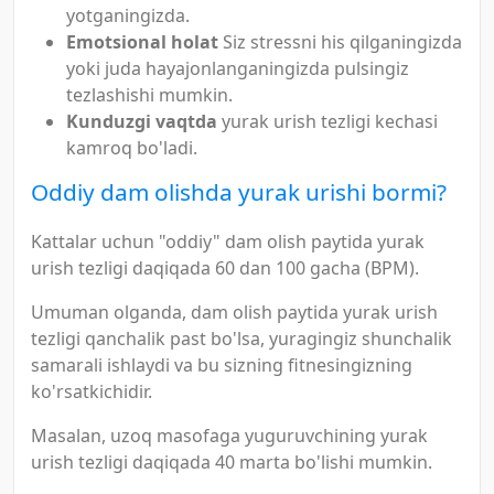
yotganingizda.
Emotsional holat
Siz stressni his qilganingizda
yoki juda hayajonlanganingizda pulsingiz
tezlashishi mumkin.
Kunduzgi vaqtda
yurak urish tezligi kechasi
kamroq bo'ladi.
Oddiy dam olishda yurak urishi bormi?
Kattalar uchun "oddiy" dam olish paytida yurak
urish tezligi daqiqada 60 dan 100 gacha (BPM).
Umuman olganda, dam olish paytida yurak urish
tezligi qanchalik past bo'lsa, yuragingiz shunchalik
samarali ishlaydi va bu sizning fitnesingizning
ko'rsatkichidir.
Masalan, uzoq masofaga yuguruvchining yurak
urish tezligi daqiqada 40 marta bo'lishi mumkin.