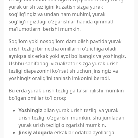
yurak urish tezligini kuzatish sizga yurak
sog'lig'ingiz va undan ham muhimi, yurak
sog'lig'ingizdagi o'zgarishlar haqida qimmatli
ma'lumotlarni berishi mumkin.
Sog'lom yoki nosog'lom dam olish paytida yurak
urish tezligi bir necha omillarni o'z ichiga oladi,
ayniqsa siz erkak yoki ayol bo'lsangiz va yoshingiz.
Ushbu sahifadagi vizualizator sizga yurak urish
tezligi diapazonini ko'rsatish uchun jinsingiz va
yoshingiz oralig'ini tanlash imkonini beradi.
Bu erda yurak urish tezligiga ta'sir qilishi mumkin
bo'lgan omillar to'liqroq:
Yoshingiz
bilan yurak urish tezligi va yurak
urish tezligi o'zgarishi mumkin, shu jumladan
yurak urish tezligi o'zgarishi mumkin.
Jinsiy aloqada
erkaklar odatda ayollarga