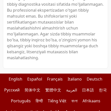
tibbiy diagnostika vositasi sifatida mo'ljallanmagan.
Bu professional ekspertizadan o'tgan tibbiy
mahsulot emas. Bu shifokorlarni yoki
sertifikatlangan mutaxassislar bilan
maslahatlashishni almashtirish uchun
mo'ljallanmagan. Agar sizda tibbiy muammolar
bo'lsa, tibbiy inqiroz bo'lsa, o'zingizni yomon his
qilsangiz yoki boshqa tibbiy muammolarga duch
kelsangiz, litsenziyali mutaxassis bilan
maslahatlashing.
English
Español
Français
Italiano
Deutsch
Pусский
简体中文
繁體中文
العربية
日本語
한국
Português
हिन्दी
Tiếng Việt
বাংলা
Afrikaans