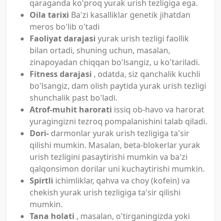
qaraganda ko'proq yurak urish tezligiga ega.
Oila tarixi
Ba'zi kasalliklar genetik jihatdan
meros bo'lib o'tadi
Faoliyat darajasi
yurak urish tezligi faollik
bilan ortadi, shuning uchun, masalan,
zinapoyadan chiqqan bo'lsangiz, u ko'tariladi.
Fitness darajasi
, odatda, siz qanchalik kuchli
bo'lsangiz, dam olish paytida yurak urish tezligi
shunchalik past bo'ladi.
Atrof-muhit harorati
issiq ob-havo va harorat
yuragingizni tezroq pompalanishini talab qiladi.
Dori-
darmonlar yurak urish tezligiga ta'sir
qilishi mumkin. Masalan, beta-blokerlar yurak
urish tezligini pasaytirishi mumkin va ba'zi
qalqonsimon dorilar uni kuchaytirishi mumkin.
Spirtli
ichimliklar, qahva va choy (kofein) va
chekish yurak urish tezligiga ta'sir qilishi
mumkin.
Tana holati
, masalan, o'tirganingizda yoki