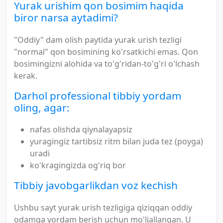
Yurak urishim qon bosimim haqida
biror narsa aytadimi?
"Oddiy" dam olish paytida yurak urish tezligi
"normal" qon bosimining ko'rsatkichi emas. Qon
bosimingizni alohida va to'g'ridan-to'g'ri o'lchash
kerak.
Darhol professional tibbiy yordam
oling, agar:
nafas olishda qiynalayapsiz
yuragingiz tartibsiz ritm bilan juda tez (poyga)
uradi
ko'kragingizda og'riq bor
Tibbiy javobgarlikdan voz kechish
Ushbu sayt yurak urish tezligiga qiziqqan oddiy
odamga yordam berish uchun mo'ljallangan. U