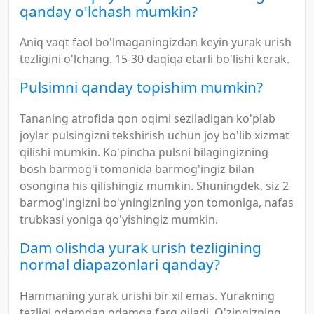
qanday o'lchash mumkin?
Aniq vaqt faol bo'lmaganingizdan keyin yurak urish
tezligini o'lchang. 15-30 daqiqa etarli bo'lishi kerak.
Pulsimni qanday topishim mumkin?
Tananing atrofida qon oqimi seziladigan ko'plab
joylar pulsingizni tekshirish uchun joy bo'lib xizmat
qilishi mumkin. Ko'pincha pulsni bilagingizning
bosh barmog'i tomonida barmog'ingiz bilan
osongina his qilishingiz mumkin. Shuningdek, siz 2
barmog'ingizni bo'yningizning yon tomoniga, nafas
trubkasi yoniga qo'yishingiz mumkin.
Dam olishda yurak urish tezligining
normal diapazonlari qanday?
Hammaning yurak urishi bir xil emas. Yurakning
tezligi odamdan odamga farq qiladi. O'zingizning