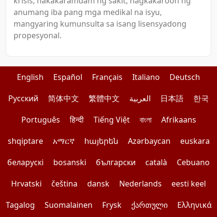
krisis, nakakaramdam ng sakit, nagkakaroon ng
anumang iba pang mga medikal na isyu,
mangyaring kumunsulta sa isang lisensyadong
propesyonal.
English
Español
Français
Italiano
Deutsch
Pусский
简体中文
繁體中文
العربية
日本語
한국
Português
हिन्दी
Tiếng Việt
বাংলা
Afrikaans
shqiptare
አማርኛ
հայերեն
Azərbaycan
euskara
беларускі
bosanski
български
català
Cebuano
Hrvatski
čeština
dansk
Nederlands
eesti keel
Tagalog
Suomalainen
Frysk
ქართული
Ελληνικά