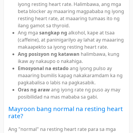
iyong resting heart rate. Halimbawa, ang mga
beta blocker ay maaaring magpababa ng iyong
resting heart rate, at maaaring tumaas ito ng
ilang gamot sa thyroid.
Ang mga
sangkap ng
alkohol, kape at tsaa
(caffeine), at paninigarilyo ay lahat ay maaaring
makaapekto sa iyong resting heart rate.
Ang posisyon ng katawan
halimbawa, kung
ikaw ay nakaupo o nakahiga.
Emosyonal na estado
ang iyong pulso ay
maaaring bumilis kapag nakakaramdam ka ng
pagkabalisa o labis na pagkasabik.
Oras ng araw
ang iyong rate ng puso ay may
posibilidad na mas mababa sa gabi.
Mayroon bang normal na resting heart
rate?
Ang "normal" na resting heart rate para sa mga