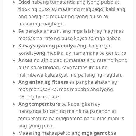
Edad
habang tumatanda ang iyong pulso at
tibok ng puso ay maaaring magbago, kabilang
ang pagiging regular ng iyong pulso ay
maaaring magbago.
Sa
pangkalahatan, ang mga lalaki ay may mas
mataas na rate ng puso kaysa sa mga babae.
Kasaysayan ng pamilya
Ang ilang mga
kondisyong medikal ay namamana sa genetiko
Antas
ng aktibidad tumataas ang rate ng iyong
puso sa aktibidad, kaya tataas ito kung
halimbawa kakaakyat mo pa lang ng hagdan.
Ang antas ng fitness
sa pangkalahatan ay
mas mahusay ka, mas mababa ang iyong
resting heart rate.
Ang temperatura
sa kapaligiran ay
nangangailangan ng mainit na panahon at
temperatura na magbomba nang mas mabilis
ang iyong puso.
Maaaring makaapekto ang
mga gamot
sa