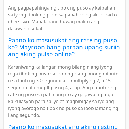
Ang pagpapahinga ng tibok ng puso ay kaibahan
sa iyong tibok ng puso sa panahon ng aktibidad o
ehersisyo. Mahalagang huwag malito ang
dalawang sukat.
Paano ko masusukat ang rate ng puso
ko? Mayroon bang paraan upang suriin
ang aking pulso online?
Karaniwang kailangan mong bilangin ang iyong
mga tibok ng puso sa loob ng isang buong minuto,
o sa loob ng 30 segundo at i-multiply ng 2, o 15
segundo at i-mupltiply ng 4, atbp. Ang counter ng
rate ng puso sa pahinang ito ay gagawa ng mga
kalkulasyon para sa iyo at magbibigay sa iyo ang
iyong average na tibok ng puso sa loob lamang ng
ilang segundo.
Paano ko masusukat ang aking resting