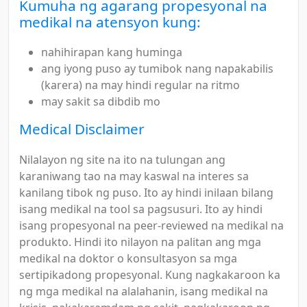
Kumuha ng agarang propesyonal na
medikal na atensyon kung:
nahihirapan kang huminga
ang iyong puso ay tumibok nang napakabilis
(karera) na may hindi regular na ritmo
may sakit sa dibdib mo
Medical Disclaimer
Nilalayon ng site na ito na tulungan ang
karaniwang tao na may kaswal na interes sa
kanilang tibok ng puso. Ito ay hindi inilaan bilang
isang medikal na tool sa pagsusuri. Ito ay hindi
isang propesyonal na peer-reviewed na medikal na
produkto. Hindi ito nilayon na palitan ang mga
medikal na doktor o konsultasyon sa mga
sertipikadong propesyonal. Kung nagkakaroon ka
ng mga medikal na alalahanin, isang medikal na