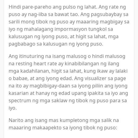
Hindi pare-pareho ang pulso ng lahat. Ang rate ng
puso ay nag-iiba sa bawat tao. Ang pagsubaybay sa
sarili mong tibok ng puso ay maaaring magbigay sa
iyo ng mahalagang impormasyon tungkol sa
kalusugan ng iyong puso, at higit sa lahat, mga
pagbabago sa kalusugan ng iyong puso.
Ang itinuturing na isang malusog o hindi malusog
na resting heart rate ay kinabibilangan ng ilang
mga kadahilanan, higit sa lahat, kung ikaw ay lalaki
o babae, at ang iyong edad. Ang visualizer sa page
na ito ay magbibigay-daan sa iyong piliin ang iyong
kasarian at hanay ng edad upang ipakita sa iyo ang
spectrum ng mga saklaw ng tibok ng puso para sa
iyo.
Narito ang isang mas kumpletong mga salik na
maaaring makaapekto sa iyong tibok ng puso: