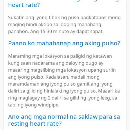
heart rate?
Sukatin ang iyong tibok ng puso pagkatapos mong
maging hindi aktibo sa loob ng mahabang
panahon. Ang 15-30 minuto ay dapat sapat.
Paano ko mahahanap ang aking pulso?
Maraming mga lokasyon sa paligid ng katawan
kung saan nadarama ang daloy ng dugo ay
maaaring magsilbing mga lokasyon upang suriin
ang iyong pulso. Kadalasan, madali mong
maramdaman ang iyong pulso gamit ang iyong
daliri sa gilid ng hinlalaki ng iyong pulso. Maaari ka
ring maglagay ng 2 daliri sa gilid ng iyong leeg, sa
tabi ng iyong windpipe.
Ano ang mga normal na saklaw para sa
resting heart rate?