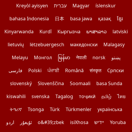
Kreyòl ayisyen
עִברִית
Magyar
íslenskur
bahasa Indonesia
日本
basa jawa
қазақ
ខ្មែរ
Kinyarwanda
Kurdî
Кыргызча
ພາສາລາວ
latviski
lietuvių
lëtzebuergesch
македонски
Malagasy
Melayu
Монгол
မြန်မာ
नेपाली
norsk
پښتو
فارسی
Polski
ਪੰਜਾਬੀ
Română
संस्कृत
Српски
slovenský
Slovenščina
Soomaali
basa Sunda
kiswahili
svenska
Tagalog
тоҷикӣ
தமிழ்
ไทย
ትግሪኛ
Tsonga
Türk
Türkmenler
українська
اردو
ئۇيغۇر
o&#39;zbek
isiXhosa
יידיש
Yoruba